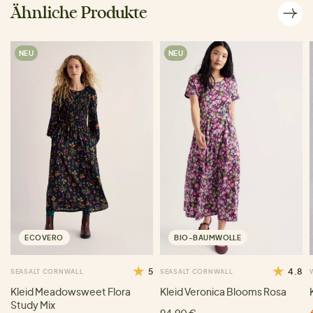
Ähnliche Produkte
NEU
NEU
ECOVERO
BIO-BAUMWOLLE
5
4.8
SEASALT CORNWALL
SEASALT CORNWALL
Kleid Meadowsweet Flora
Kleid Veronica Blooms Rosa
Study Mix
94,90 €