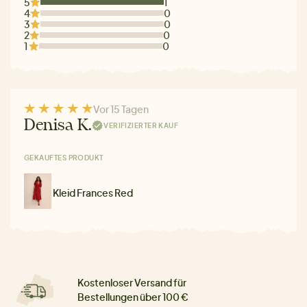
5
1
4
0
3
0
2
0
1
0
Vor 15 Tagen
Denisa K.
VERIFIZIERTER KAUF
GEKAUFTES PRODUKT
Kleid Frances Red
Kostenloser Versand für
Bestellungen über 100 €