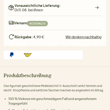
Voraussichtliche Lieferung:
Di 11.08. bei Ihnen
Versand:
KOSTENLOS
Rückgabe:
4,90 €
Wir denken nachhaltig
Produktbeschreibung
Das figurnah geschnittene Midikleid mit V-Ausschnitt wirkt feminin und
leicht. Knopfleiste und seitliche Taschen machen es angenehm im Alltag.
100 % Viskose mit geschmeidigem Fall und angenehmem
Tragegefühl