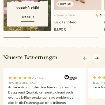
ECOVERO
5
NOBODY'S CHILD
Detail
Kleid Faith Red
113,90 €
Neueste Bewertungen
Vor 6 Tagen
VERIFIZIERTER KAUF
VERIFI
Artikel entspricht der Beschreibung, sowohl in
Ein schö
Design und Qualität, kam pünktlich und auch
eventuelle Rücksendungen sind problemlos-
dies ist die Erfahrung aus einer früheren