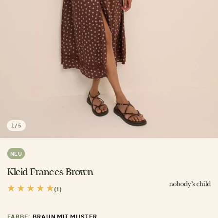
1
/
5
NEU
Kleid Frances Brown
(1)
FARBE:
BRAUN MIT MUSTER