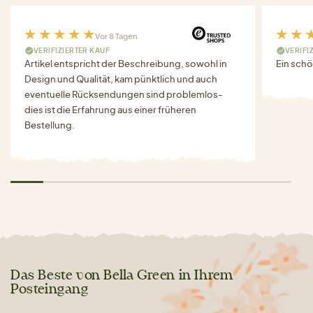
Vor 8 Tagen
VERIFIZIERTER KAUF
VERIFI
Artikel entspricht der Beschreibung, sowohl in
Ein schö
Design und Qualität, kam pünktlich und auch
eventuelle Rücksendungen sind problemlos-
dies ist die Erfahrung aus einer früheren
Bestellung.
Das Beste von Bella Green in Ihrem
Posteingang