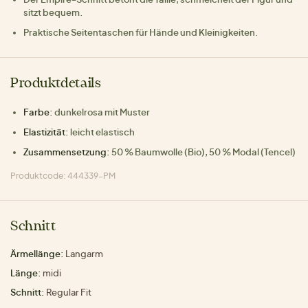
sitzt bequem.
Praktische Seitentaschen für Hände und Kleinigkeiten.
Produktdetails
Farbe:
dunkelrosa mit Muster
Elastizität:
leicht elastisch
Zusammensetzung:
50 % Baumwolle (Bio), 50 % Modal (Tencel)
Produktcode: 444339-PM
Schnitt
Ärmellänge:
Langarm
Länge:
midi
Schnitt:
Regular Fit