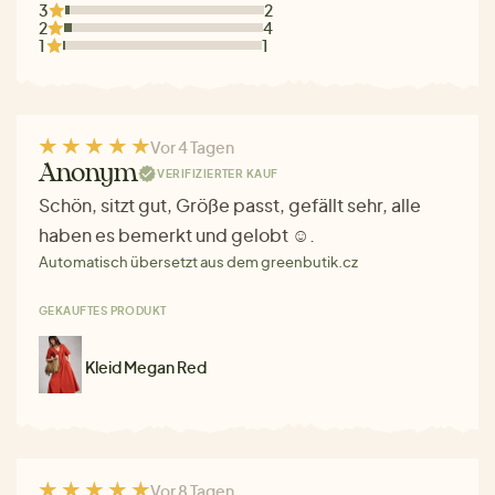
3
2
2
4
1
1
Vor 4 Tagen
Anonym
VERIFIZIERTER KAUF
Schön, sitzt gut, Größe passt, gefällt sehr, alle
haben es bemerkt und gelobt ☺.
Automatisch übersetzt aus dem greenbutik.cz
GEKAUFTES PRODUKT
Kleid Megan Red
Vor 8 Tagen