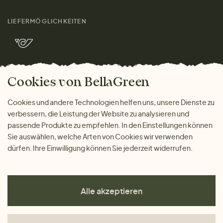
Damen
Größenratgeber
Kontakt
LIEFERMÖGLICHKEITEN
Herren
Rücksendung der Ware
Marken
Wohnen
Versand und Zahlung
Bella Green Magazin
Geschenke
Cookies von BellaGreen
Warum bei uns einkaufen
ZAHLUNGSMÖGLICHKEITEN
Cookies und andere Technologien helfen uns, unsere Dienste zu
verbessern, die Leistung der Website zu analysieren und
passende Produkte zu empfehlen. In den Einstellungen können
Sie auswählen, welche Arten von Cookies wir verwenden
dürfen. Ihre Einwilligung können Sie jederzeit widerrufen.
Alle akzeptieren