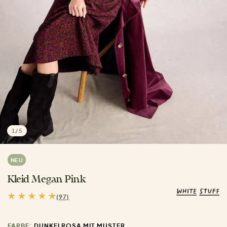
1
/
5
NEU
Kleid Megan Pink
(97)
FARBE:
DUNKELROSA MIT MUSTER