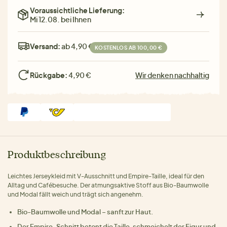
Voraussichtliche Lieferung:
Mi 12.08. bei Ihnen
Versand:
ab 4,90 €
KOSTENLOS AB 100,00 €
Rückgabe:
4,90 €
Wir denken nachhaltig
Produktbeschreibung
Leichtes Jerseykleid mit V-Ausschnitt und Empire-Taille, ideal für den
Alltag und Cafébesuche. Der atmungsaktive Stoff aus Bio-Baumwolle
und Modal fällt weich und trägt sich angenehm.
Bio-Baumwolle und Modal – sanft zur Haut.
Der Empire-Schnitt betont die Taille, schmeichelt der Figur und