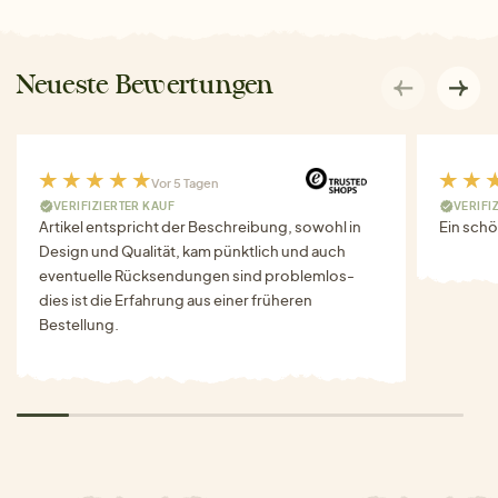
Neueste Bewertungen
Vor 5 Tagen
VERIFIZIERTER KAUF
VERIFI
Artikel entspricht der Beschreibung, sowohl in
Ein schö
Design und Qualität, kam pünktlich und auch
eventuelle Rücksendungen sind problemlos-
dies ist die Erfahrung aus einer früheren
Bestellung.