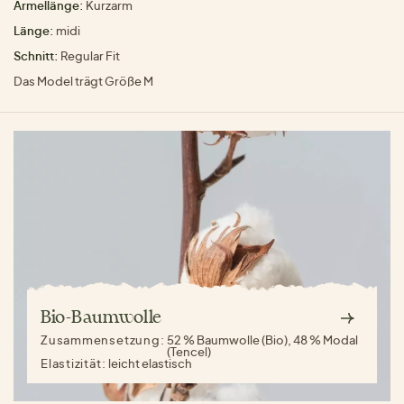
Ärmellänge:
Kurzarm
Länge:
midi
Schnitt:
Regular Fit
Das Model trägt Größe M
Bio-Baumwolle
Zusammensetzung:
52 % Baumwolle (Bio), 48 % Modal
(Tencel)
Elastizität:
leicht elastisch