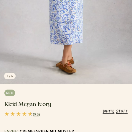
1
/
6
NEU
Kleid Megan Ivory
(95)
FARBE:
CREMEFARBEN MIT MUSTER