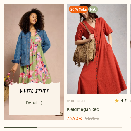
20 % SALE
NEU
4.7
WHITE STUFF
Detail
Kleid Megan Red
73,90 €
91,90 €