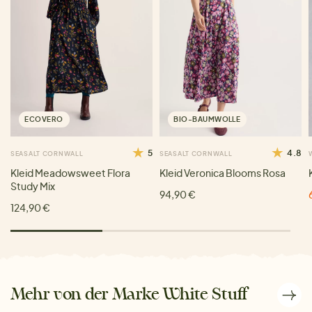
ECOVERO
BIO-BAUMWOLLE
5
4.8
SEASALT CORNWALL
SEASALT CORNWALL
Kleid Meadowsweet Flora
Kleid Veronica Blooms Rosa
Study Mix
94,90 €
124,90 €
Mehr von der Marke White Stuff