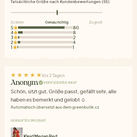
Tatsächliche Größe nach Kundenbewertungen (55):
Zu klein
Genau richtig
Zu groß
5
80
4
8
3
2
2
4
1
1
Vor 2 Tagen
Anonym
VERIFIZIERTER KAUF
Schön, sitzt gut, Größe passt, gefällt sehr, alle
haben es bemerkt und gelobt ☺.
Automatisch übersetzt aus dem greenbutik.cz
GEKAUFTES PRODUKT
Kleid Megan Red