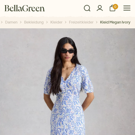
0
Damen
Bekleidung
Kleider
Freizeitkleider
Kleid Megan Ivory