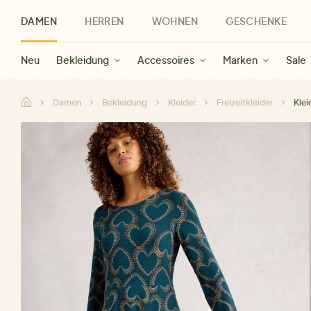
DAMEN
HERREN
WOHNEN
GESCHENKE
Neu
Herren Neu
Kategorien
Geschenke für Frauen
Sale Damen
Bekleidung
Bekleidung
Marken
Sale Herren
Accessoires
Geschenke für Männer
Sale
Marken
Marken
Sale
Gesch
Sale
Damen
Bekleidung
Kleider
Freizeitkleider
Klei