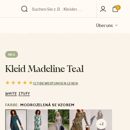
0
Über uns
Über uns
Über uns
Über uns
Über uns
NEU
Kleid Madeline Teal
(27)
BEWERTUNGEN LESEN
FARBE:
MODROZELENÁ SE VZOREM
+2