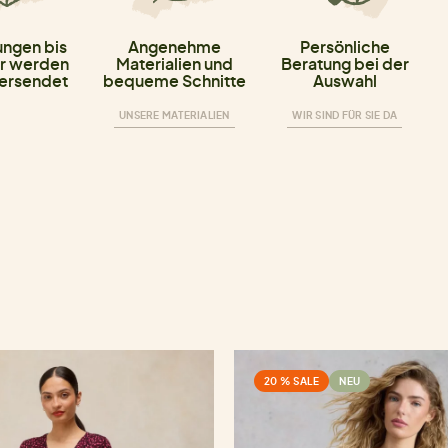
ungen bis
Angenehme
Persönliche
r werden
Materialien und
Beratung bei der
versendet
bequeme Schnitte
Auswahl
UNSERE MATERIALIEN
WIR SIND FÜR SIE DA
20 % SALE
NEU