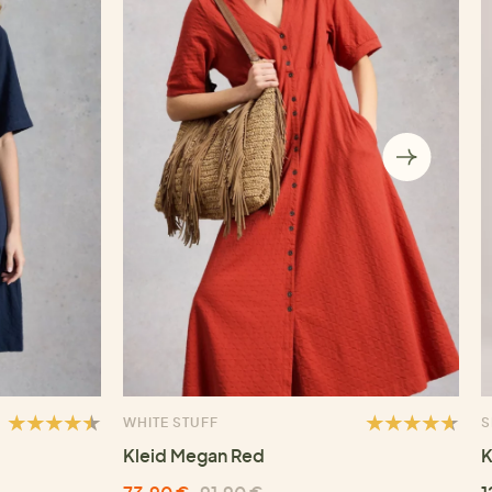
WHITE STUFF
S
Kleid Megan Red
K