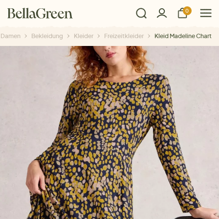
0
Damen
Bekleidung
Kleider
Freizeitkleider
Kleid Madeline Chart