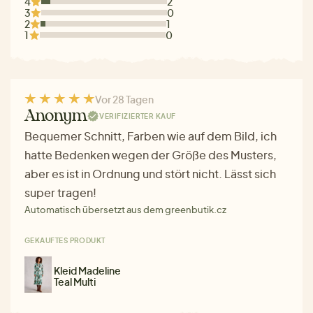
4
2
3
0
2
1
1
0
Vor 28 Tagen
Anonym
VERIFIZIERTER KAUF
Bequemer Schnitt, Farben wie auf dem Bild, ich
hatte Bedenken wegen der Größe des Musters,
aber es ist in Ordnung und stört nicht. Lässt sich
super tragen!
Automatisch übersetzt aus dem greenbutik.cz
GEKAUFTES PRODUKT
Kleid Madeline
Teal Multi