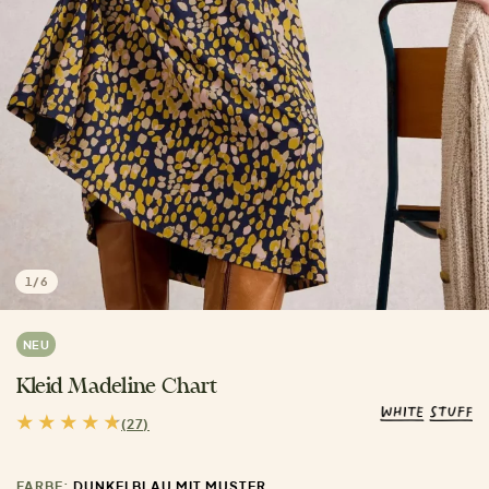
1
/
6
NEU
Kleid Madeline Chart
(27)
FARBE:
DUNKELBLAU MIT MUSTER