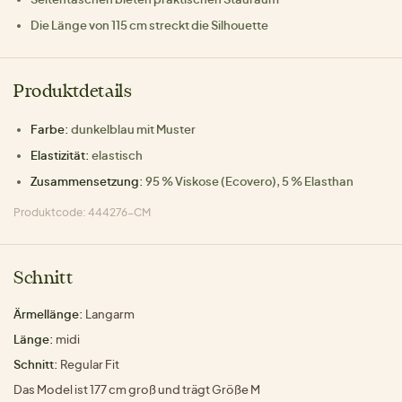
Die Länge von 115 cm streckt die Silhouette
Produktdetails
Farbe:
dunkelblau mit Muster
Elastizität:
elastisch
Zusammensetzung:
95 % Viskose (Ecovero), 5 % Elasthan
Produktcode: 444276-CM
Schnitt
Ärmellänge:
Langarm
Länge:
midi
Schnitt:
Regular Fit
Das Model ist 177 cm groß und trägt Größe M