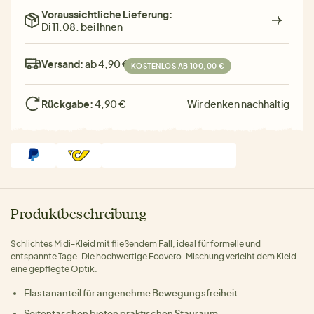
Voraussichtliche Lieferung:
Di 11.08. bei Ihnen
Versand:
ab 4,90 €
KOSTENLOS AB 100,00 €
Rückgabe:
4,90 €
Wir denken nachhaltig
Produktbeschreibung
Schlichtes Midi-Kleid mit fließendem Fall, ideal für formelle und
entspannte Tage. Die hochwertige Ecovero-Mischung verleiht dem Kleid
eine gepflegte Optik.
Elastananteil für angenehme Bewegungsfreiheit
Seitentaschen bieten praktischen Stauraum