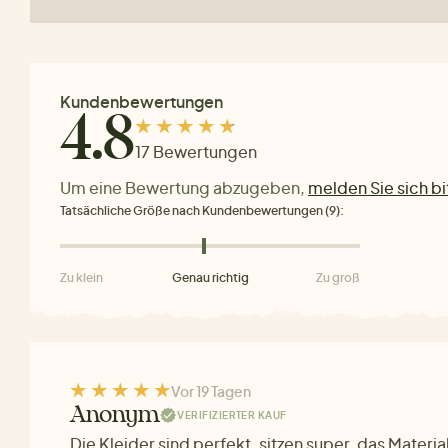
Kundenbewertungen
4.8
17 Bewertungen
Um eine Bewertung abzugeben,
melden Sie sich bi
Tatsächliche Größe nach Kundenbewertungen (9):
Zu klein
Genau richtig
Zu groß
Vor 19 Tagen
Anonym
VERIFIZIERTER KAUF
Die Kleider sind perfekt, sitzen super, das Materi