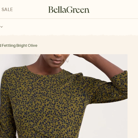
SALE
enke für Kinder
Geschenke für alle
Geschenkgutscheine
d Fettling Bright Olive