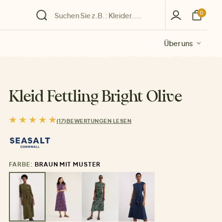
0
Über uns
Über uns
Über uns
Über uns
Über uns
Kleid Fettling Bright Olive
(17)
BEWERTUNGEN LESEN
FARBE:
BRAUN MIT MUSTER