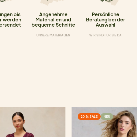
ungen bis
Angenehme
Persönliche
r werden
Materialien und
Beratung bei der
versendet
bequeme Schnitte
Auswahl
UNSERE MATERIALIEN
WIR SIND FÜR SIE DA
20 % SALE
NEU