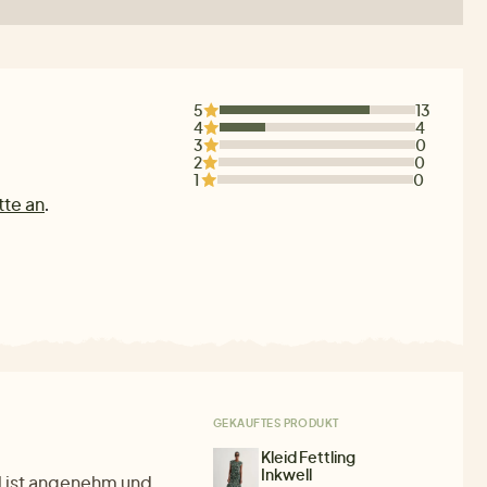
5
13
4
4
3
0
2
0
1
0
tte an
.
GEKAUFTES PRODUKT
Kleid Fettling
Inkwell
al ist angenehm und