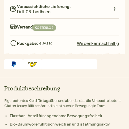
Voraussichtliche Lieferung:
Di 11.08. bei Ihnen
Versand:
KOSTENLOS
Rückgabe:
4,90 €
Wir denken nachhaltig
Produktbeschreibung
Figurbetontes Kleid für tagsüber und abends, das die Silhouette betont.
Glatter Jersey fällt schön und bleibt auch in Bewegung in Form.
Elasthan-Anteil für angenehme Bewegungsfreiheit
Bio-Baumwolle fühlt sich weich an und ist atmungsaktiv