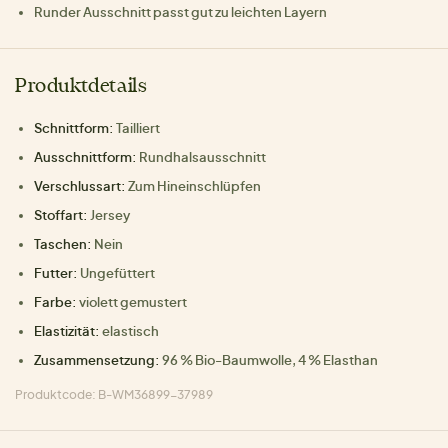
Runder Ausschnitt passt gut zu leichten Layern
Produktdetails
Schnittform:
Tailliert
Ausschnittform:
Rundhalsausschnitt
Verschlussart:
Zum Hineinschlüpfen
Stoffart:
Jersey
Taschen:
Nein
Futter:
Ungefüttert
Farbe:
violett gemustert
Elastizität:
elastisch
Zusammensetzung:
96 % Bio-Baumwolle, 4 % Elasthan
Produktcode: B-WM36899-37989