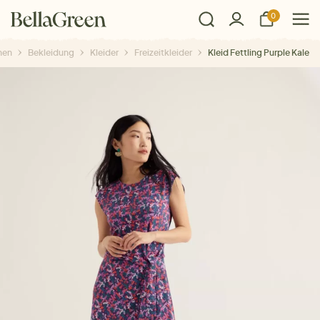
0
men
Bekleidung
Kleider
Freizeitkleider
Kleid Fettling Purple Kale