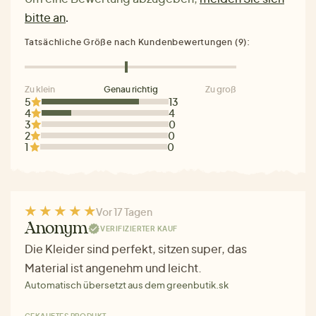
bitte an
.
Tatsächliche Größe nach Kundenbewertungen (9):
Zu klein
Genau richtig
Zu groß
5
13
4
4
3
0
2
0
1
0
Vor 17 Tagen
Anonym
VERIFIZIERTER KAUF
Die Kleider sind perfekt, sitzen super, das
Material ist angenehm und leicht.
Automatisch übersetzt aus dem greenbutik.sk
GEKAUFTES PRODUKT