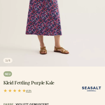
1
/
5
NEU
Kleid Fettling Purple Kale
(17)
FARBE:
VIOLETT GEMUSTERT