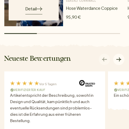
SEASALT CORNWALL
Hose Waterdance Coppice
Detail
95,90 €
Neueste Bewertungen
Vor 5 Tagen
VERIFIZIERTER KAUF
VERIFI
Artikel entspricht der Beschreibung, sowohl in
Ein schö
Design und Qualität, kam pünktlich und auch
eventuelle Rücksendungen sind problemlos-
dies ist die Erfahrung aus einer früheren
Bestellung.