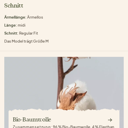
Schnitt
Ärmellänge:
Ärmellos
Länge:
midi
Schnitt:
Regular Fit
Das Model trägt Größe M
Bio-Baumwolle
Zusammensetzung:
96 % Bio-Baumwolle, 4 % Elasthan