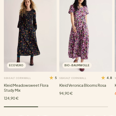
ECOVERO
BIO-BAUMWOLLE
5
4.8
SEASALT CORNWALL
SEASALT CORNWALL
Kleid Meadowsweet Flora
Kleid Veronica Blooms Rosa
Study Mix
94,90 €
124,90 €