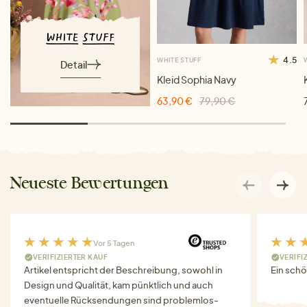
4.5
WHITE STUFF
Detail
Kleid Sophia Navy
63,90 €
79,90 €
Neueste Bewertungen
Vor 5 Tagen
VERIFIZIERTER KAUF
VERIFI
Artikel entspricht der Beschreibung, sowohl in
Ein schö
Design und Qualität, kam pünktlich und auch
eventuelle Rücksendungen sind problemlos-