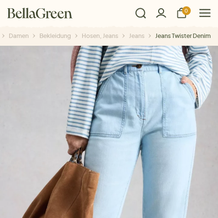
0
Damen
Bekleidung
Hosen, Jeans
Jeans
Jeans Twister Denim