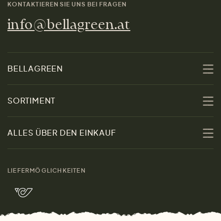
KONTAKTIEREN SIE UNS BEI FRAGEN
info@bellagreen.at
BELLAGREEN
Über uns
SORTIMENT
Nachhaltigkeit
Sale
ALLES ÜBER DEN EINKAUF
Materialien
Damen
Größenratgeber
Kontakt
LIEFERMÖGLICHKEITEN
Herren
Rücksendung der Ware
Marken
Wohnen
Versand und Zahlung
Bella Green Magazin