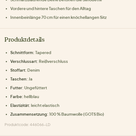
Vordere und hintere Taschen für den Alltag
Innenbeinlänge 70 cm für einen knöchellangen Sitz
Produktdetails
Schnittform:
Tapered
Verschlussart:
Reißverschluss
Stoffart:
Denim
Taschen:
Ja
Futter:
Ungefüttert
Farbe:
hellblau
Elastizität:
leicht elastisch
Zusammensetzung:
100 % Baumwolle (GOTS Bio)
Produktcode: 446066-LD