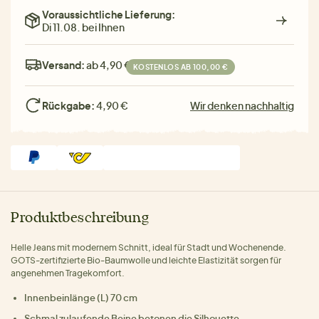
Voraussichtliche Lieferung:
Di 11.08. bei Ihnen
Versand:
ab 4,90 €
KOSTENLOS AB 100,00 €
Rückgabe:
4,90 €
Wir denken nachhaltig
Produktbeschreibung
Helle Jeans mit modernem Schnitt, ideal für Stadt und Wochenende.
GOTS-zertifizierte Bio-Baumwolle und leichte Elastizität sorgen für
angenehmen Tragekomfort.
Innenbeinlänge (L) 70 cm
Schmal zulaufende Beine betonen die Silhouette