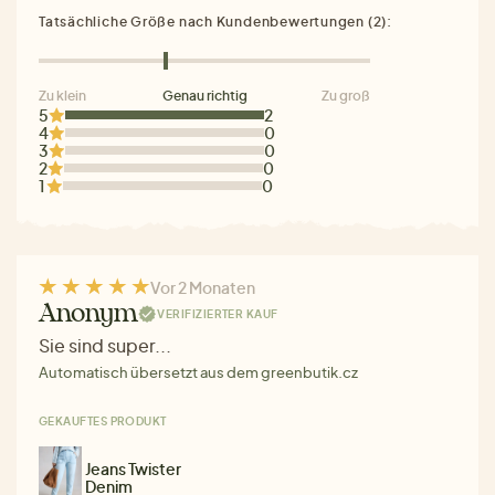
Tatsächliche Größe nach Kundenbewertungen (2):
Zu klein
Genau richtig
Zu groß
5
2
4
0
3
0
2
0
1
0
Vor 2 Monaten
Anonym
VERIFIZIERTER KAUF
Sie sind super...
Automatisch übersetzt aus dem greenbutik.cz
GEKAUFTES PRODUKT
Jeans Twister
Denim