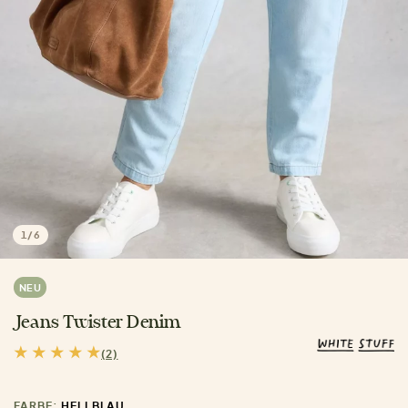
1
/
6
NEU
Jeans Twister Denim
(2)
FARBE:
HELLBLAU