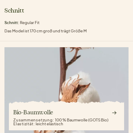
Schnitt
Schnitt:
Regular Fit
Das Model ist 170 cm groß und trägt Größe M
Bio-Baumwolle
Zusammensetzung:
100 % Baumwolle (GOTS Bio)
Elastizität:
leicht elastisch