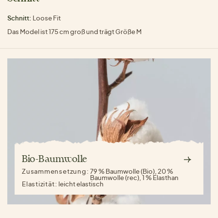
Schnitt:
Loose Fit
Das Model ist 175 cm groß und trägt Größe M
Bio-Baumwolle
Zusammensetzung:
79 % Baumwolle (Bio), 20 %
Baumwolle (rec), 1 % Elasthan
Elastizität:
leicht elastisch