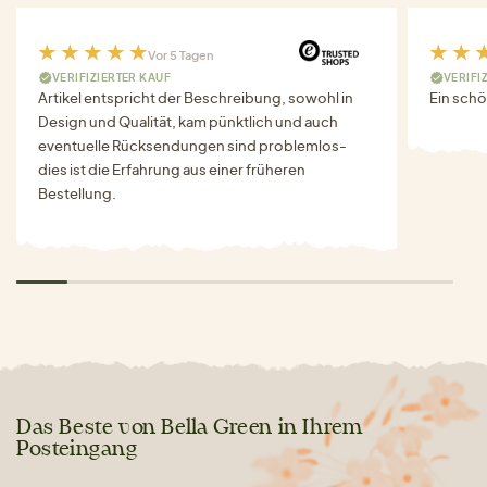
Vor 5 Tagen
VERIFIZIERTER KAUF
VERIFI
Artikel entspricht der Beschreibung, sowohl in
Ein schö
Design und Qualität, kam pünktlich und auch
eventuelle Rücksendungen sind problemlos-
dies ist die Erfahrung aus einer früheren
Bestellung.
Das Beste von Bella Green in Ihrem
Posteingang