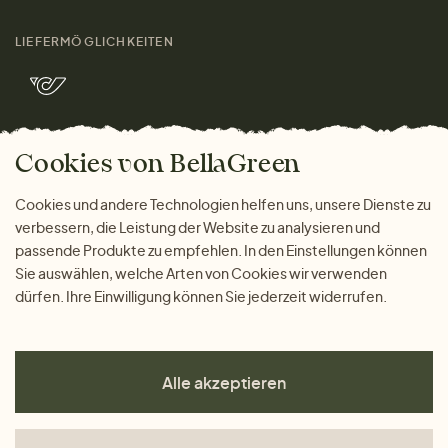
Damen
Größenratgeber
Kontakt
LIEFERMÖGLICHKEITEN
Herren
Rücksendung der Ware
Marken
Wohnen
Versand und Zahlung
Bella Green Magazin
Geschenke
Cookies von BellaGreen
Warum bei uns einkaufen
ZAHLUNGSMÖGLICHKEITEN
Cookies und andere Technologien helfen uns, unsere Dienste zu
verbessern, die Leistung der Website zu analysieren und
passende Produkte zu empfehlen. In den Einstellungen können
Sie auswählen, welche Arten von Cookies wir verwenden
dürfen. Ihre Einwilligung können Sie jederzeit widerrufen.
Alle akzeptieren