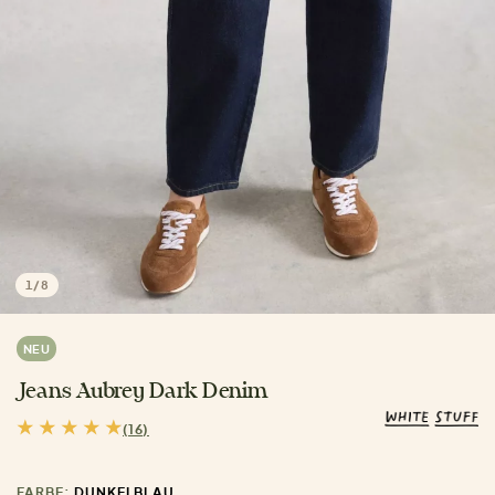
1
/
8
NEU
Jeans Aubrey Dark Denim
(16)
FARBE:
DUNKELBLAU