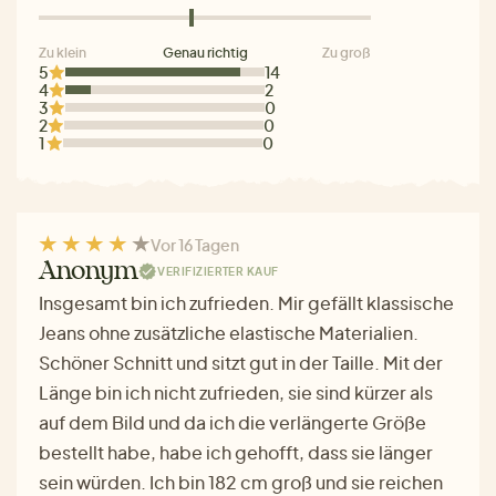
Zu klein
Genau richtig
Zu groß
5
14
4
2
3
0
2
0
1
0
Vor 16 Tagen
Anonym
VERIFIZIERTER KAUF
Insgesamt bin ich zufrieden. Mir gefällt klassische
Jeans ohne zusätzliche elastische Materialien.
Schöner Schnitt und sitzt gut in der Taille. Mit der
Länge bin ich nicht zufrieden, sie sind kürzer als
auf dem Bild und da ich die verlängerte Größe
bestellt habe, habe ich gehofft, dass sie länger
sein würden. Ich bin 182 cm groß und sie reichen