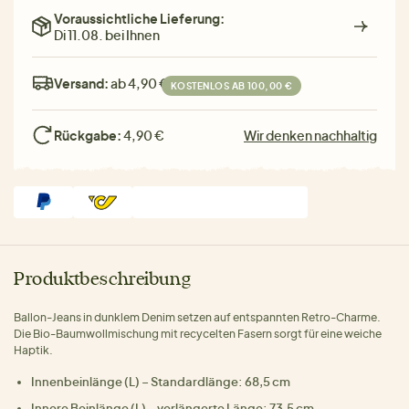
Voraussichtliche Lieferung:
Di 11.08. bei Ihnen
Versand:
ab 4,90 €
KOSTENLOS AB 100,00 €
Rückgabe:
4,90 €
Wir denken nachhaltig
Produktbeschreibung
Ballon-Jeans in dunklem Denim setzen auf entspannten Retro-Charme.
Die Bio-Baumwollmischung mit recycelten Fasern sorgt für eine weiche
Haptik.
Innenbeinlänge (L) – Standardlänge: 68,5 cm
Innere Beinlänge (L) – verlängerte Länge: 73,5 cm