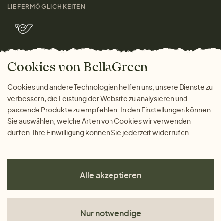
Kontakt
LIEFERMÖGLICHKEITEN
Herren
Rücksendung der Ware
Marken
Wohnen
Versand und Zahlung
Bella Green Magazin
Geschenke
Cookies von BellaGreen
Warum bei uns einkaufen
ZAHLUNGSMÖGLICHKEITEN
Cookies und andere Technologien helfen uns, unsere Dienste zu
verbessern, die Leistung der Website zu analysieren und
passende Produkte zu empfehlen. In den Einstellungen können
Sie auswählen, welche Arten von Cookies wir verwenden
dürfen. Ihre Einwilligung können Sie jederzeit widerrufen.
Alle akzeptieren
Nur notwendige