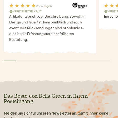
Vor 6 Tagen
VERIFIZIERTER KAUF
VERIFI
Artikel entspricht der Beschreibung, sowohl in
Ein schö
Design und Qualität, kam pünktlich und auch
eventuelle Rücksendungen sind problemlos-
dies ist die Erfahrung aus einer früheren
Bestellung.
Das Beste von Bella Green in Ihrem
Posteingang
Melden Sie sich für unseren Newsletter an, damit Ihnen keine