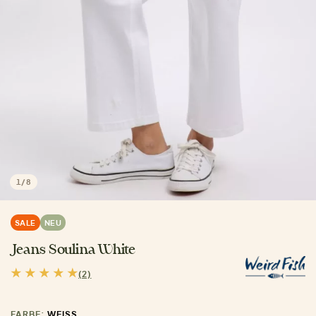
1
/
8
SALE
NEU
Jeans Soulina White
(2)
FARBE:
WEISS