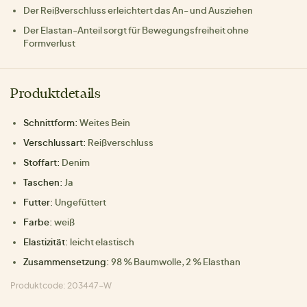
Der Reißverschluss erleichtert das An- und Ausziehen
Der Elastan-Anteil sorgt für Bewegungsfreiheit ohne
Formverlust
Produktdetails
Schnittform:
Weites Bein
Verschlussart:
Reißverschluss
Stoffart:
Denim
Taschen:
Ja
Futter:
Ungefüttert
Farbe:
weiß
Elastizität:
leicht elastisch
Zusammensetzung:
98 % Baumwolle, 2 % Elasthan
Produktcode: 203447-W