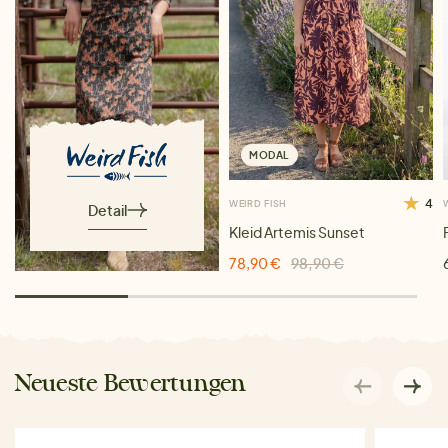
MODAL
4
WEIRD FISH
Detail
Kleid Artemis Sunset
78,90 €
98,90 €
Neueste Bewertungen