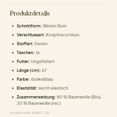
Produktdetails
Schnittform:
Weites Bein
Verschlussart:
Knopfverschluss
Stoffart:
Denim
Taschen:
Ja
Futter:
Ungefüttert
Länge (cm):
67
Farbe:
dunkelblau
Elastizität:
leicht elastisch
Zusammensetzung:
80 % Baumwolle (Bio),
20 % Baumwolle (rec)
Produktcode: 446871-DD