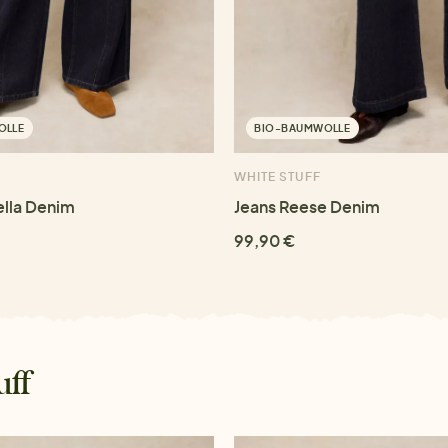
OLLE
BIO-BAUMWOLLE
WHITE STUFF
lla Denim
Jeans Reese Denim
99,90 €
uff