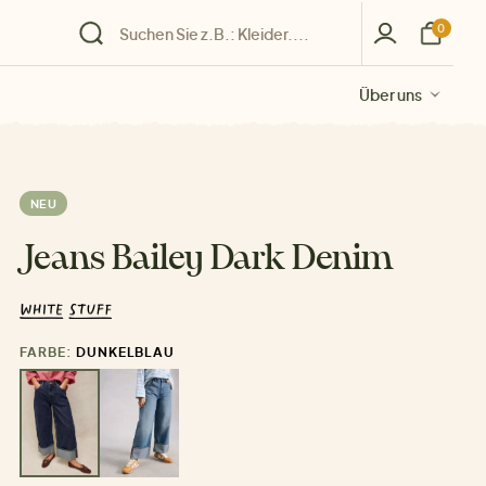
0
Über uns
Über uns
Über uns
Über uns
Über uns
NEU
Jeans Bailey Dark Denim
FARBE:
DUNKELBLAU