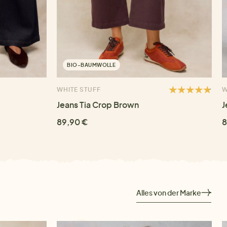
BIO-BAUMWOLLE
WHITE STUFF
W
Jeans Tia Crop Brown
J
89,90 €
8
Alles von der Marke