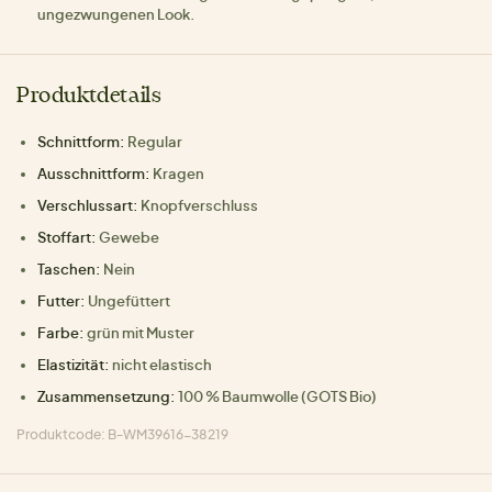
ungezwungenen Look.
Produktdetails
Schnittform:
Regular
Ausschnittform:
Kragen
Verschlussart:
Knopfverschluss
Stoffart:
Gewebe
Taschen:
Nein
Futter:
Ungefüttert
Farbe:
grün mit Muster
Elastizität:
nicht elastisch
Zusammensetzung:
100 % Baumwolle (GOTS Bio)
Produktcode: B-WM39616-38219