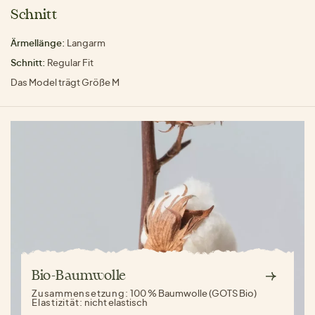
Schnitt
Ärmellänge:
Langarm
Schnitt:
Regular Fit
Das Model trägt Größe M
Bio-Baumwolle
Zusammensetzung:
100 % Baumwolle (GOTS Bio)
Elastizität:
nicht elastisch