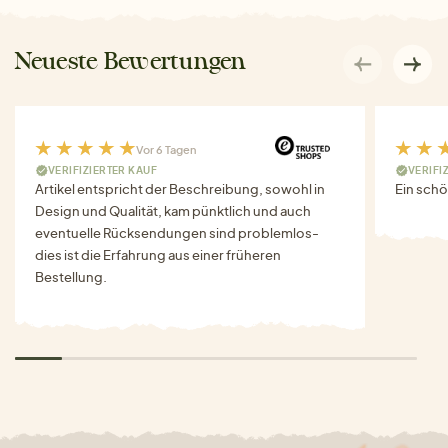
Neueste Bewertungen
Vor 6 Tagen
VERIFIZIERTER KAUF
VERIFI
Artikel entspricht der Beschreibung, sowohl in
Ein schö
Design und Qualität, kam pünktlich und auch
eventuelle Rücksendungen sind problemlos-
dies ist die Erfahrung aus einer früheren
Bestellung.