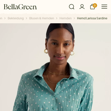
0
en
Bekleidung
Blusen & Hemden
Hemden
Hemd Larissa Sardine