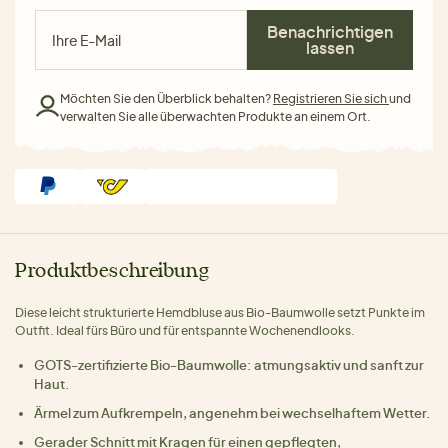
Benachrichtigen
lassen
Möchten Sie den Überblick behalten?
Registrieren Sie sich
und
verwalten Sie alle überwachten Produkte an einem Ort.
Produktbeschreibung
Diese leicht strukturierte Hemdbluse aus Bio-Baumwolle setzt Punkte im
Outfit. Ideal fürs Büro und für entspannte Wochenendlooks.
GOTS-zertifizierte Bio-Baumwolle: atmungsaktiv und sanft zur
Haut.
Ärmel zum Aufkrempeln, angenehm bei wechselhaftem Wetter.
Gerader Schnitt mit Kragen für einen gepflegten,