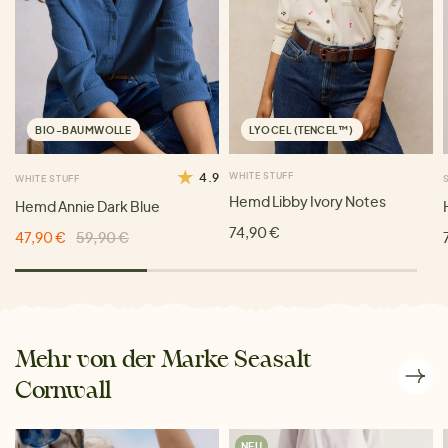
BIO-BAUMWOLLE
LYOCEL (TENCEL™)
4.9
WHITE STUFF
WHITE STUFF
Hemd Libby Ivory Notes
Hemd Annie Dark Blue
74,90 €
47,90 €
59,90 €
Mehr von der Marke Seasalt
Cornwall
NEU