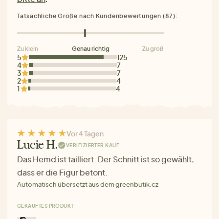
Tatsächliche Größe nach Kundenbewertungen (87):
Zu klein
Genau richtig
Zu groß
5
125
4
7
3
7
2
4
1
4
Vor 4 Tagen
Lucie H.
VERIFIZIERTER KAUF
Das Hemd ist tailliert. Der Schnitt ist so gewählt,
dass er die Figur betont.
Automatisch übersetzt aus dem greenbutik.cz
GEKAUFTES PRODUKT