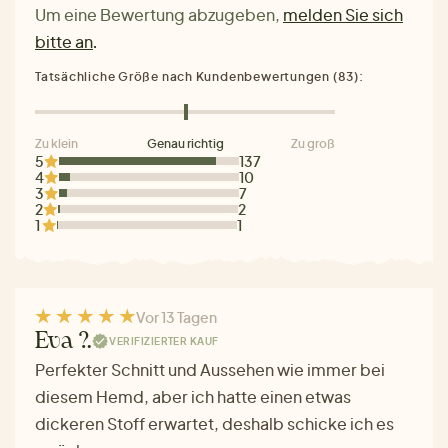
Um eine Bewertung abzugeben,
melden Sie sich
bitte an
.
Tatsächliche Größe nach Kundenbewertungen (83):
Zu klein
Genau richtig
Zu groß
5
137
4
10
3
7
2
2
1
1
Vor 13 Tagen
Eva ?.
VERIFIZIERTER KAUF
Perfekter Schnitt und Aussehen wie immer bei
diesem Hemd, aber ich hatte einen etwas
dickeren Stoff erwartet, deshalb schicke ich es