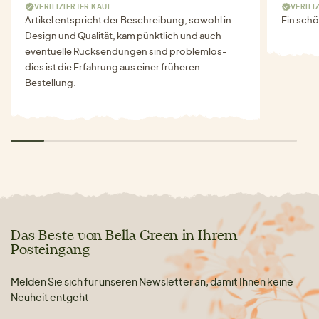
VERIFIZIERTER KAUF
VERIFI
Artikel entspricht der Beschreibung, sowohl in
Ein schö
Design und Qualität, kam pünktlich und auch
eventuelle Rücksendungen sind problemlos-
dies ist die Erfahrung aus einer früheren
Bestellung.
Das Beste von Bella Green in Ihrem
Posteingang
Melden Sie sich für unseren Newsletter an, damit Ihnen keine
Neuheit entgeht