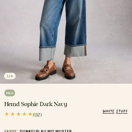
1
/
6
NEU
Hemd Sophie Dark Navy
(157)
FARBE:
DUNKELBLAU MIT MUSTER