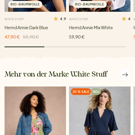
BIO-BAUMWOLLE
BIO-BAUMWOLLE
4.9
4
WHITE STUFF
WHITE STUFF
Hemd Annie Dark Blue
Hemd Annie Mix White
47,90 €
59,90 €
59,90 €
Mehr von der Marke White Stuff
20 % SALE
NEU