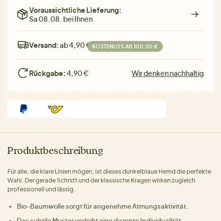
Voraussichtliche Lieferung:
Sa 08.08. bei Ihnen
Versand:
ab 4,90 €
KOSTENLOS AB 100,00 €
Rückgabe:
4,90 €
Wir denken nachhaltig
Produktbeschreibung
Für alle, die klare Linien mögen, ist dieses dunkelblaue Hemd die perfekte
Wahl. Der gerade Schnitt und der klassische Kragen wirken zugleich
professionell und lässig.
Bio-Baumwolle sorgt für angenehme Atmungsaktivität.
Das subtile Muster verleiht eine dezente Individualität.