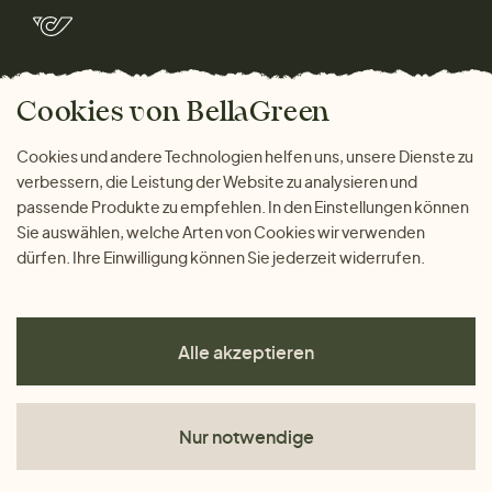
Rücksendung der Ware
Marken
Wohnen
Versand und Zahlung
Bella Green Magazin
Geschenke
Cookies von BellaGreen
Warum bei uns einkaufen
ZAHLUNGSMÖGLICHKEITEN
Cookies und andere Technologien helfen uns, unsere Dienste zu
verbessern, die Leistung der Website zu analysieren und
passende Produkte zu empfehlen. In den Einstellungen können
Sie auswählen, welche Arten von Cookies wir verwenden
dürfen. Ihre Einwilligung können Sie jederzeit widerrufen.
Alle akzeptieren
Nur notwendige
AGB