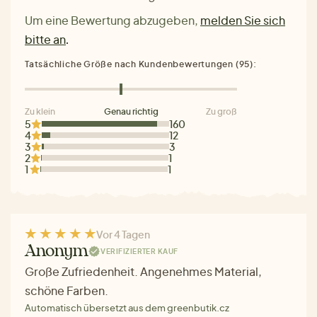
Um eine Bewertung abzugeben,
melden Sie sich
bitte an
.
Tatsächliche Größe nach Kundenbewertungen (95):
Zu klein
Genau richtig
Zu groß
5
160
4
12
3
3
2
1
1
1
Vor 4 Tagen
Anonym
VERIFIZIERTER KAUF
Große Zufriedenheit. Angenehmes Material,
schöne Farben.
Automatisch übersetzt aus dem greenbutik.cz