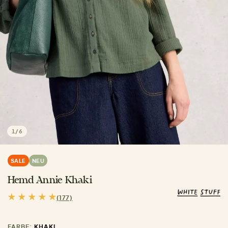
1
/
6
SALE
NEU
Hemd Annie Khaki
(177)
FARBE:
KHAKI