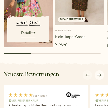
BIO-BAUMWOLLE
WHITE STUFF
Detail
Kleid Harper Green
91,90 €
Neueste Bewertungen
Vor 7 Tagen
VERIFIZIERTER KAUF
VERIFI
Artikel entspricht der Beschreibung, sowohl in
Ein schö