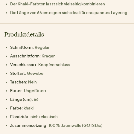
Der Khaki-Farbton lässt sich vielseitig kombinieren
Die Länge von 66 cm eignet sich ideal für entspanntes Layering
Produktdetails
Schnittform:
Regular
Ausschnittform:
Kragen
Verschlussart:
Knopfverschluss
Stoffart:
Gewebe
Taschen:
Nein
Futter:
Ungefüttert
Länge (cm):
66
Farbe:
khaki
Elastizität:
nicht elastisch
Zusammensetzung:
100 % Baumwolle (GOTS Bio)