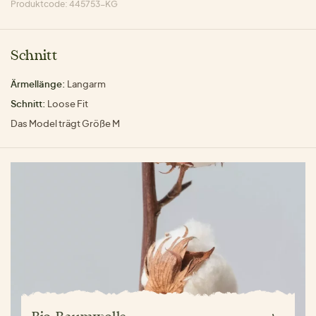
Produktcode: 445753-KG
Schnitt
Ärmellänge:
Langarm
Schnitt:
Loose Fit
Das Model trägt Größe M