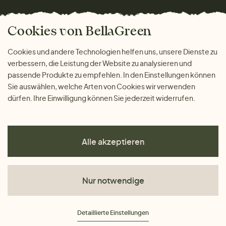
Versand und Zahlung
Bella Green Magazin
Geschenke
Cookies von BellaGreen
Warum bei uns einkaufen
ZAHLUNGSMÖGLICHKEITEN
Cookies und andere Technologien helfen uns, unsere Dienste zu
verbessern, die Leistung der Website zu analysieren und
passende Produkte zu empfehlen. In den Einstellungen können
Sie auswählen, welche Arten von Cookies wir verwenden
dürfen. Ihre Einwilligung können Sie jederzeit widerrufen.
Alle akzeptieren
Nur notwendige
AGB
Detaillierte Einstellungen
Datenschutz
Impressum
Cookies