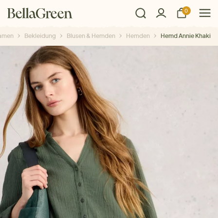
0
amen
Bekleidung
Blusen & Hemden
Hemden
Hemd Annie Khaki