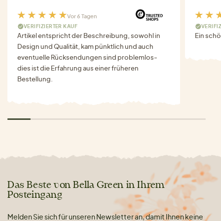
Vor 6 Tagen
VERIFIZIERTER KAUF
VERIFI
Artikel entspricht der Beschreibung, sowohl in
Ein schö
Design und Qualität, kam pünktlich und auch
eventuelle Rücksendungen sind problemlos-
dies ist die Erfahrung aus einer früheren
Bestellung.
Das Beste von Bella Green in Ihrem
Posteingang
Melden Sie sich für unseren Newsletter an, damit Ihnen keine