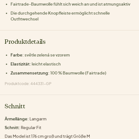
Fairtrade-Baumwolle fühlt sich weich an und ist atmungsaktiv
Die durchgehende Knopfleiste ermöglicht schnelle
Outfitwechsel
Produktdetails
Farbe:
světle zelená se vzorem
Elastizität:
leicht elastisch
Zusammensetzung:
100 % Baumwolle (Fairtrade)
Produktcode: 444331-GP
Schnitt
Ärmellänge:
Langarm
Schnitt:
Regular Fit
Das Model ist 176 cm groß und trägt Größe M