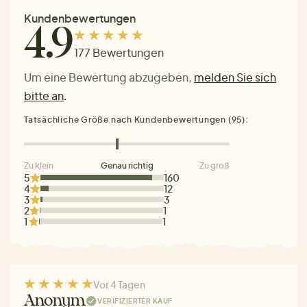
Kundenbewertungen
4.9
177 Bewertungen
Um eine Bewertung abzugeben,
melden Sie sich
bitte an
.
Tatsächliche Größe nach Kundenbewertungen (95):
Zu klein
Genau richtig
Zu groß
5
160
4
12
3
3
2
1
1
1
Vor 4 Tagen
Anonym
VERIFIZIERTER KAUF