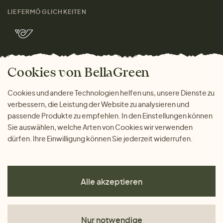
Größenratgeber
Kontakt
LIEFERMÖGLICHKEITEN
Herren
Rücksendung der Ware
Marken
Wohnen
Versand und Zahlung
Bella Green Magazin
Geschenke
Cookies von BellaGreen
Warum bei uns einkaufen
ZAHLUNGSMÖGLICHKEITEN
Cookies und andere Technologien helfen uns, unsere Dienste zu
verbessern, die Leistung der Website zu analysieren und
passende Produkte zu empfehlen. In den Einstellungen können
Sie auswählen, welche Arten von Cookies wir verwenden
dürfen. Ihre Einwilligung können Sie jederzeit widerrufen.
Alle akzeptieren
Nur notwendige