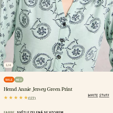
1
/
6
SALE
NEU
Hemd Annie Jersey Green Print
(177)
FARBE:
SVĚTLE ZELENÁ SE VZOREM