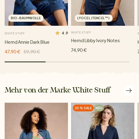
BIO-BAUMWOLLE
LYOCEL (TENCEL™)
4.9
WHITE STUFF
WHITE STUFF
Hemd Libby Ivory Notes
Hemd Annie Dark Blue
74,90 €
47,90 €
59,90 €
Mehr von der Marke White Stuff
20 % SALE
NEU