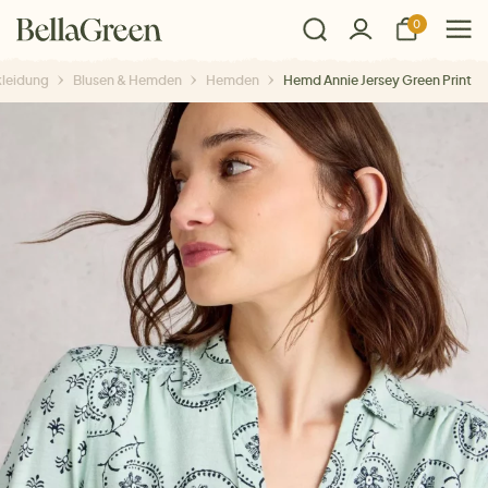
0
leidung
Blusen & Hemden
Hemden
Hemd Annie Jersey Green Print