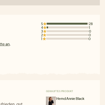
5
28
4
1
3
0
2
0
1
0
tte an
.
GEKAUFTES PRODUKT
Hemd Annie Black
ufrieden, gut