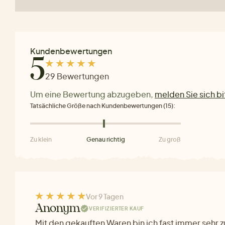
Kundenbewertungen
5
29 Bewertungen
Um eine Bewertung abzugeben,
melden Sie sich bi
Tatsächliche Größe nach Kundenbewertungen (15):
Zu klein
Genau richtig
Zu groß
Vor 9 Tagen
Anonym
VERIFIZIERTER KAUF
Mit den gekauften Waren bin ich fast immer sehr z