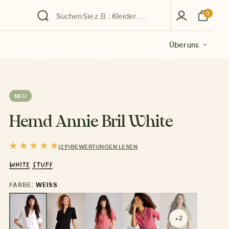
0
Über uns
Über uns
Über uns
Über uns
Über uns
NEU
Hemd Annie Bril White
(29)
BEWERTUNGEN LESEN
FARBE:
WEISS
+2