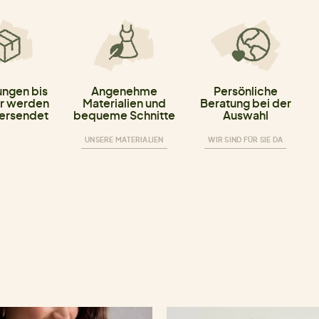
ungen bis
Angenehme
Persönliche
r werden
Materialien und
Beratung bei der
versendet
bequeme Schnitte
Auswahl
UNSERE MATERIALIEN
WIR SIND FÜR SIE DA