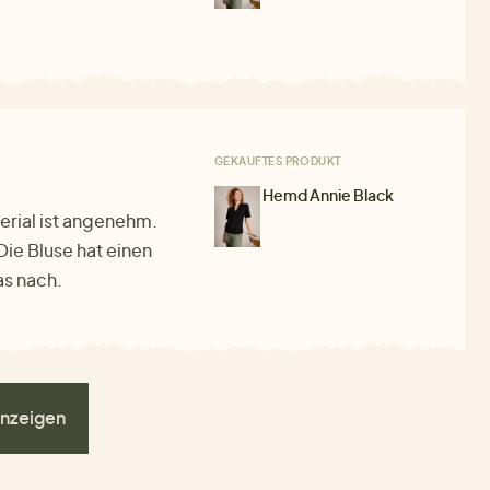
GEKAUFTES PRODUKT
Hemd Annie Black
terial ist angenehm.
 Die Bluse hat einen
as nach.
nzeigen