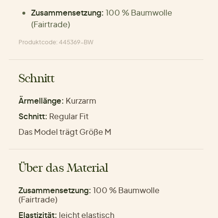
Zusammensetzung:
100 % Baumwolle
(Fairtrade)
Produktcode: 445369-BW
Schnitt
Ärmellänge:
Kurzarm
Schnitt:
Regular Fit
Das Model trägt Größe M
Über das Material
Zusammensetzung:
100 % Baumwolle
(Fairtrade)
Elastizität:
leicht elastisch