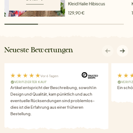
Kleid Halie Hibiscus
129,90 €
Neueste Bewertungen
Vor 6 Tagen
VERIFIZIERTER KAUF
VERIFI
Artikel entspricht der Beschreibung, sowohl in
Ein schö
Design und Qualität, kam pünktlich und auch
eventuelle Rücksendungen sind problemlos-
dies ist die Erfahrung aus einer früheren
Bestellung.