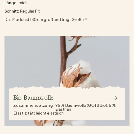
Länge:
midi
Schnitt:
Regular Fit
Das Model ist 180 cm groß und trägt Größe M
Bio-Baumwolle
Zusammensetzung:
95 % Baumwolle (GOTS Bio), 5 %
Elasthan
Elastizität:
leicht elastisch