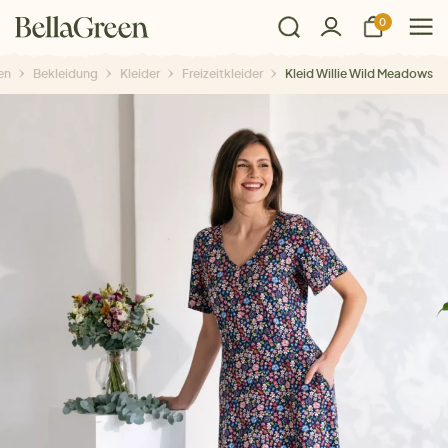
0
en
Bekleidung
Kleider
Freizeitkleider
Kleid Willie Wild Meadows