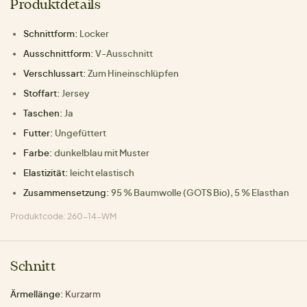
Produktdetails
Schnittform:
Locker
Ausschnittform:
V-Ausschnitt
Verschlussart:
Zum Hineinschlüpfen
Stoffart:
Jersey
Taschen:
Ja
Futter:
Ungefüttert
Farbe:
dunkelblau mit Muster
Elastizität:
leicht elastisch
Zusammensetzung:
95 % Baumwolle (GOTS Bio), 5 % Elasthan
Produktcode: 260-14-WM
Schnitt
Ärmellänge:
Kurzarm