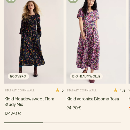
ECOVERO
BIO-BAUMWOLLE
5
4.8
SEASALT CORNWALL
SEASALT CORNWALL
Kleid Meadowsweet Flora
Kleid Veronica Blooms Rosa
Study Mix
94,90 €
124,90 €