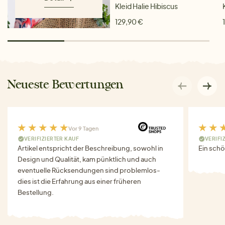
Kleid Halie Hibiscus
129,90 €
Neueste Bewertungen
Vor 9 Tagen
VERIFIZIERTER KAUF
VERIFI
Artikel entspricht der Beschreibung, sowohl in
Ein schö
Design und Qualität, kam pünktlich und auch
eventuelle Rücksendungen sind problemlos-
dies ist die Erfahrung aus einer früheren
Bestellung.