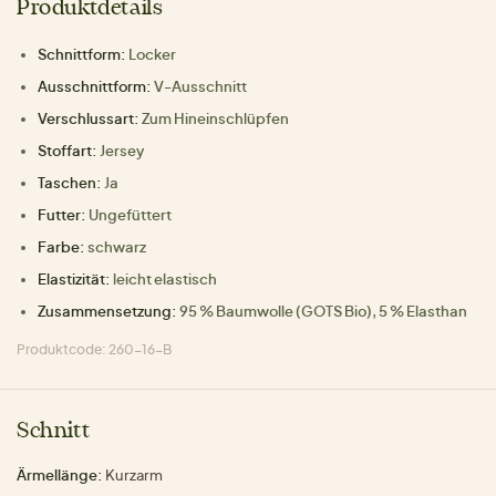
Produktdetails
Schnittform:
Locker
Ausschnittform:
V-Ausschnitt
Verschlussart:
Zum Hineinschlüpfen
Stoffart:
Jersey
Taschen:
Ja
Futter:
Ungefüttert
Farbe:
schwarz
Elastizität:
leicht elastisch
Zusammensetzung:
95 % Baumwolle (GOTS Bio), 5 % Elasthan
Produktcode: 260-16-B
Schnitt
Ärmellänge:
Kurzarm