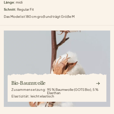
Länge:
midi
Schnitt:
Regular Fit
Das Model ist 180 cm groß und trägt Größe M
Bio-Baumwolle
Zusammensetzung:
95 % Baumwolle (GOTS Bio), 5 %
Elasthan
Elastizität:
leicht elastisch