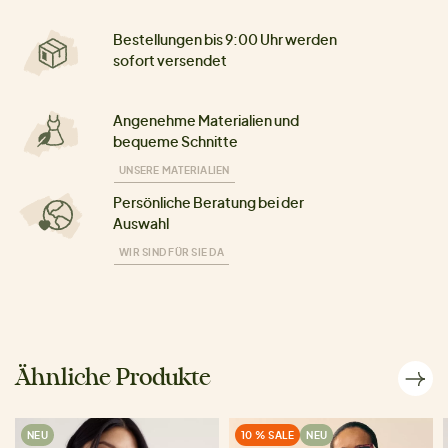
Bestellungen bis 9:00 Uhr werden
sofort versendet
Angenehme Materialien und
bequeme Schnitte
UNSERE MATERIALIEN
Persönliche Beratung bei der
Auswahl
WIR SIND FÜR SIE DA
Ähnliche Produkte
NEU
10 % SALE
NEU