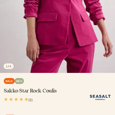
1
/
6
SALE
NEU
Sakko Star Rock Coulis
(1)