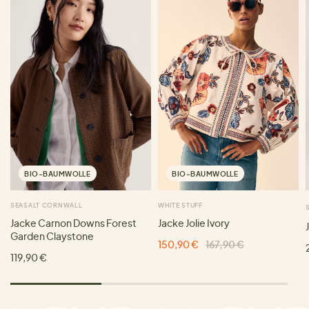
BIO-BAUMWOLLE
BIO-BAUMWOLLE
SEASALT CORNWALL
WHITE STUFF
Jacke Carnon Downs Forest
Jacke Jolie Ivory
Garden Claystone
150,90 €
167,90 €
119,90 €