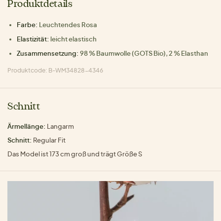
Produktdetails
Farbe:
Leuchtendes Rosa
Elastizität:
leicht elastisch
Zusammensetzung:
98 % Baumwolle (GOTS Bio), 2 % Elasthan
Produktcode: B-WM34828-4346
Schnitt
Ärmellänge:
Langarm
Schnitt:
Regular Fit
Das Model ist 173 cm groß und trägt Größe S