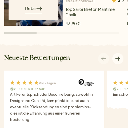
4.9
SEASALT CORNWALL
Detail
Top Sailor Breton Maritime
Chalk
43,90 €
Neueste Bewertungen
Vor 7 Tagen
VERIFIZIERTER KAUF
VERIFI
Artikel entspricht der Beschreibung, sowohl in
Ein schö
Design und Qualität, kam pünktlich und auch
eventuelle Rücksendungen sind problemlos-
dies ist die Erfahrung aus einer früheren
Bestellung.