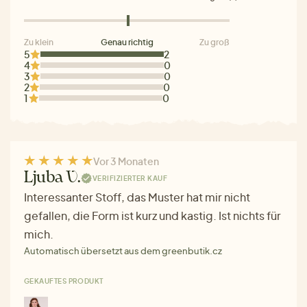
Zu klein
Genau richtig
Zu groß
5
2
4
0
3
0
2
0
1
0
Vor 3 Monaten
Ljuba V.
VERIFIZIERTER KAUF
Interessanter Stoff, das Muster hat mir nicht
gefallen, die Form ist kurz und kastig. Ist nichts für
mich.
Automatisch übersetzt aus dem greenbutik.cz
GEKAUFTES PRODUKT