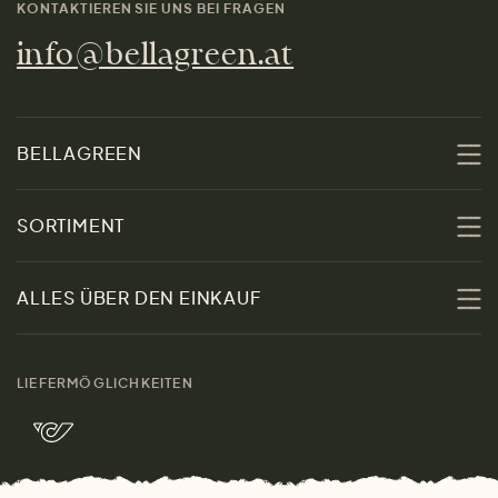
KONTAKTIEREN SIE UNS BEI FRAGEN
info@bellagreen.at
BELLAGREEN
Über uns
SORTIMENT
Nachhaltigkeit
Sale
ALLES ÜBER DEN EINKAUF
Materialien
Damen
Größenratgeber
Kontakt
LIEFERMÖGLICHKEITEN
Herren
Rücksendung der Ware
Marken
Wohnen
Versand und Zahlung
Bella Green Magazin