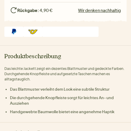
Rückgabe:
4,90 €
Wir denken nachhaltig
Produktbeschreibung
Das leichte Jackett zeigt ein dezentes Blattmuster und gedeckte Farben.
Durchgehende Knopfleiste und aufgesetzte Taschen machen es
alltagstauglich.
Das Blattmuster verleiht dem Look eine subtile Struktur
Die durchgehende Knopfleiste sorgt für leichtes An- und
Ausziehen
Handgewebte Baumwolle bietet eine angenehme Haptik