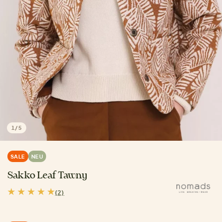
1
/
5
SALE
NEU
Sakko Leaf Tawny
(2)