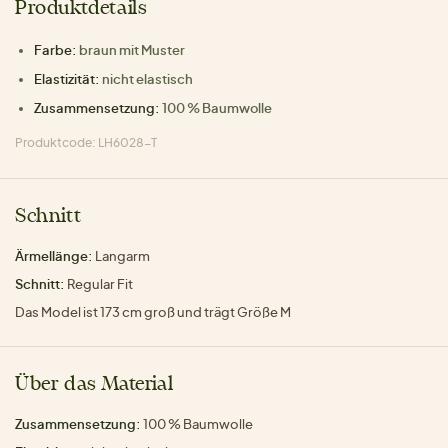
Produktdetails
Farbe:
braun mit Muster
Elastizität:
nicht elastisch
Zusammensetzung:
100 % Baumwolle
Produktcode: LH6028-T
Schnitt
Ärmellänge:
Langarm
Schnitt:
Regular Fit
Das Model ist 173 cm groß und trägt Größe M
Über das Material
Zusammensetzung:
100 % Baumwolle