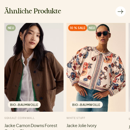
Ähnliche Produkte
NEU
10 % SALE
NEU
BIO-BAUMWOLLE
BIO-BAUMWOLLE
SEASALT CORNWALL
WHITE STUFF
Jacke Carnon Downs Forest
Jacke Jolie Ivory