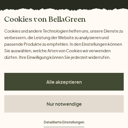
Wohnen
Versand und Zahlung
Bella Green Magazin
Geschenke
Cookies von BellaGreen
Warum bei uns einkaufen
ZAHLUNGSMÖGLICHKEITEN
Cookies und andere Technologien helfen uns, unsere Dienste zu
verbessern, die Leistung der Website zu analysieren und
passende Produkte zu empfehlen. In den Einstellungen können
Sie auswählen, welche Arten von Cookies wir verwenden
dürfen. Ihre Einwilligung können Sie jederzeit widerrufen.
Alle akzeptieren
Nur notwendige
AGB
Detaillierte Einstellungen
Datenschutz
Impressum
Cookies