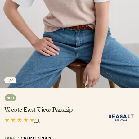
1
/
6
NEU
Weste East View Parsnip
(1)
FARBE:
CREMEFARBEN