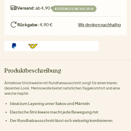
Versand:
ab 4,90 €
KOSTENLOS AB 100,00 €
Rückgabe:
4,90 €
Wir denken nachhaltig
Produktbeschreibung
Ärmellose Strickweste mit Rundhalsausschnitt sorgt für einen klaren,
dezenten Look. Merinowolle bietet natürlichen Tragekomfort und eine
weiche Haptik.
Ideal zum Layering unter Sakos und Mänteln
Elastische Strickware macht jede Bewegung mit
Der Rundhalsausschnitt lässt sich vielseitig kombinieren