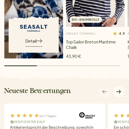
BIO-BAUMWOLLE
4.9
SEASALT CORNWALL
Detail
Top Sailor Breton Maritime
Chalk
43,90 €
Neueste Bewertungen
Vor 7 Tagen
VERIFIZIERTER KAUF
VERIFI
Artikel entspricht der Beschreibung, sowohl in
Ein schö