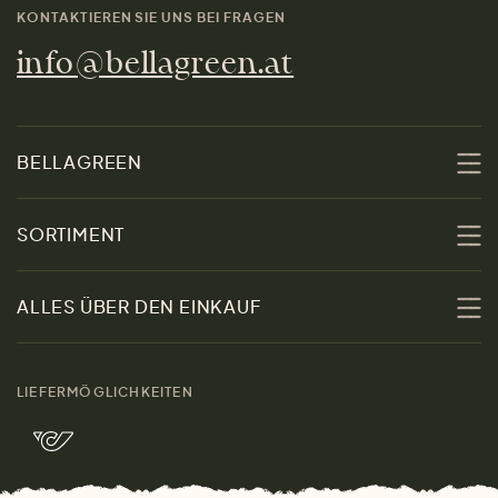
KONTAKTIEREN SIE UNS BEI FRAGEN
info@bellagreen.at
BELLAGREEN
Über uns
SORTIMENT
Nachhaltigkeit
Sale
ALLES ÜBER DEN EINKAUF
Materialien
Damen
Größenratgeber
Kontakt
LIEFERMÖGLICHKEITEN
Herren
Rücksendung der Ware
Marken
Wohnen
Versand und Zahlung
Bella Green Magazin