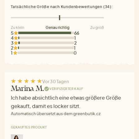
Tatsächliche Größe nach Kundenbewertungen (34):
Zu klein
Genau richtig
Zu groß
5
66
4
1
3
2
2
1
1
0
Vor 30 Tagen
Marina M.
VERIFIZIERTER KAUF
Ich habe absichtlich eine etwas größere Größe
gekauft, damit es locker sitzt.
Automatisch übersetzt aus dem greenbutik.cz
GEKAUFTES PRODUKT