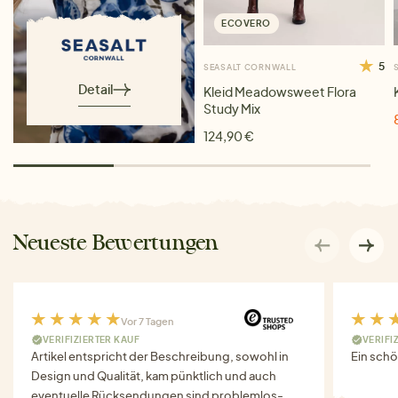
ECOVERO
5
SEASALT CORNWALL
Detail
Kleid Meadowsweet Flora
Study Mix
124,90 €
Neueste Bewertungen
Vor 7 Tagen
VERIFIZIERTER KAUF
VERIFI
Artikel entspricht der Beschreibung, sowohl in
Ein schö
Design und Qualität, kam pünktlich und auch
eventuelle Rücksendungen sind problemlos-