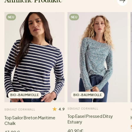
Ähnliche Produkte
NEU
NEU
BIO-BAUMWOLLE
BIO-BAUMWOLLE
4.9
SEASALT CORNWALL
SEASALT CORNWALL
Top Easel Pressed Ditsy
Top Sailor Breton Maritime
Estuary
Chalk
40,90 €