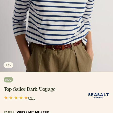
1
/
5
NEU
Top Sailor Dark Voyage
(70)
FARBE:
WEISS MIT MUSTER