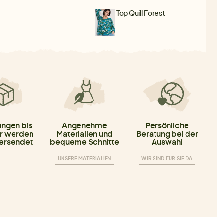
Top Quill Forest
ungen bis
Angenehme
Persönliche
r werden
Materialien und
Beratung bei der
versendet
bequeme Schnitte
Auswahl
UNSERE MATERIALIEN
WIR SIND FÜR SIE DA