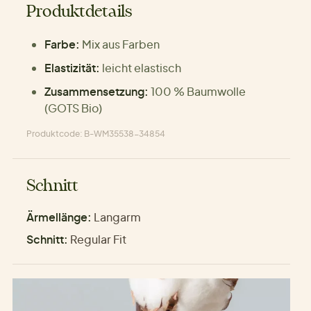
Produktdetails
Farbe:
Mix aus Farben
Elastizität:
leicht elastisch
Zusammensetzung:
100 % Baumwolle
(GOTS Bio)
Produktcode: B-WM35538-34854
Schnitt
Ärmellänge:
Langarm
Schnitt:
Regular Fit