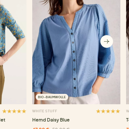
BIO-BAUMWOLLE
WHITE STUFF
W
det
Hemd Daisy Blue
T