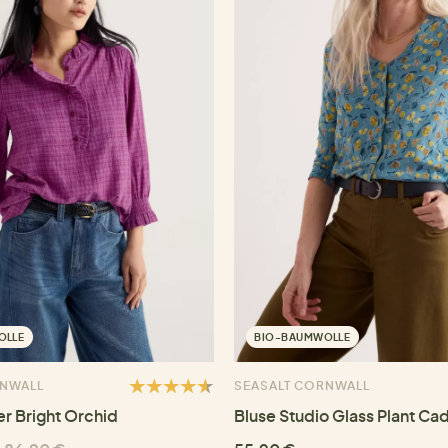
OLLE
BIO-BAUMWOLLE
RNWALL
SEASALT CORNWALL
er Bright Orchid
Bluse Studio Glass Plant Ca