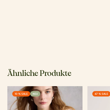
Ähnliche Produkte
10 % SALE
NEU
67 % SALE