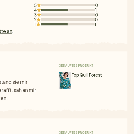
5
0
4
1
3
0
2
0
1
1
tte an
.
GEKAUFTES PRODUKT
Top Quill Forest
tand sie mir
rafft, sah an mir
ken.
GEKAUFTES PRODUKT