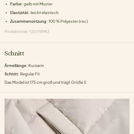
Farbe:
gelb mit Muster
Elastizität:
leicht elastisch
Zusammensetzung:
100 % Polyester (rec)
Produktcode: T251755MLT
Schnitt
Ärmellänge:
Kurzarm
Schnitt:
Regular Fit
Das Model ist 175 cm groß und trägt Größe S