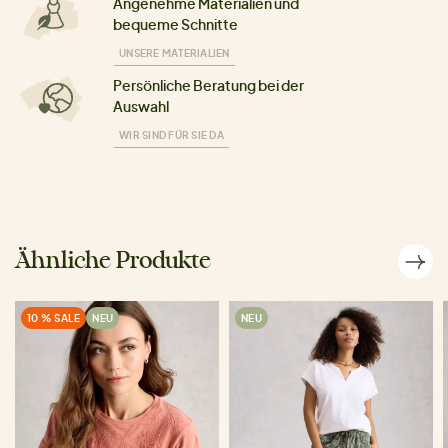
Angenehme Materialien und
bequeme Schnitte
UNSERE MATERIALIEN
Persönliche Beratung bei der
Auswahl
WIR SIND FÜR SIE DA
Ähnliche Produkte
10 % SALE
NEU
NEU