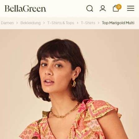
0
Damen
Bekleidung
T-Shirts & Tops
T-Shirts
Top Marigold Multi