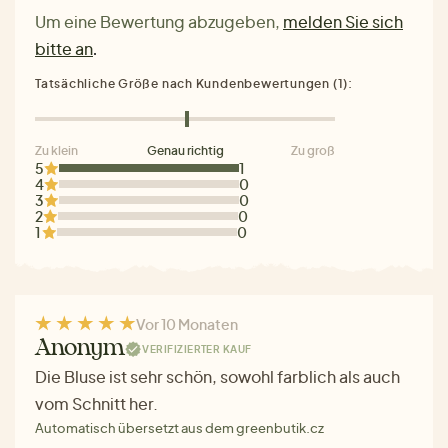
Um eine Bewertung abzugeben,
melden Sie sich
bitte an
.
Tatsächliche Größe nach Kundenbewertungen (1):
Zu klein
Genau richtig
Zu groß
5
1
4
0
3
0
2
0
1
0
Vor 10 Monaten
Anonym
VERIFIZIERTER KAUF
Die Bluse ist sehr schön, sowohl farblich als auch
vom Schnitt her.
Automatisch übersetzt aus dem greenbutik.cz