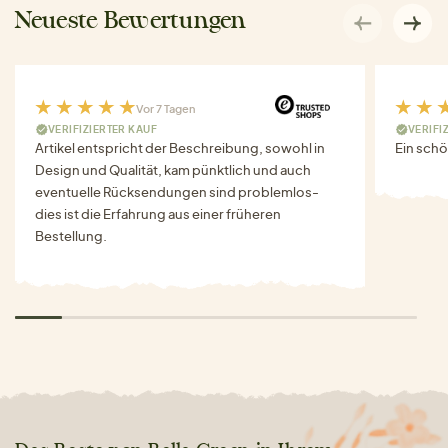
Neueste Bewertungen
Vor 7 Tagen
VERIFIZIERTER KAUF
VERIFI
Artikel entspricht der Beschreibung, sowohl in
Ein schö
Design und Qualität, kam pünktlich und auch
eventuelle Rücksendungen sind problemlos-
dies ist die Erfahrung aus einer früheren
Bestellung.