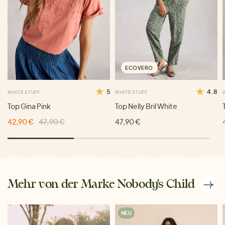
ECOVERO
5
4.8
WHITE STUFF
WHITE STUFF
Top Gina Pink
Top Nelly Bril White
42,90 €
47,90 €
47,90 €
Mehr von der Marke Nobody's Child
NEU