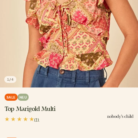
1
/
4
SALE
NEU
Top Marigold Multi
(1)