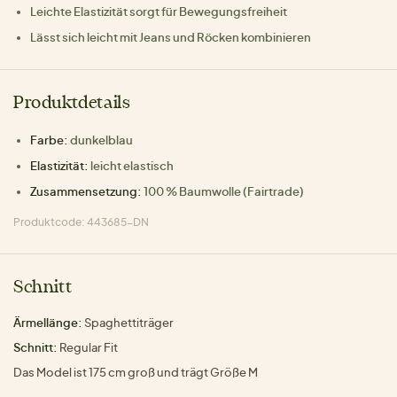
Leichte Elastizität sorgt für Bewegungsfreiheit
Lässt sich leicht mit Jeans und Röcken kombinieren
Produktdetails
Farbe:
dunkelblau
Elastizität:
leicht elastisch
Zusammensetzung:
100 % Baumwolle (Fairtrade)
Produktcode: 443685-DN
Schnitt
Ärmellänge:
Spaghettiträger
Schnitt:
Regular Fit
Das Model ist 175 cm groß und trägt Größe M