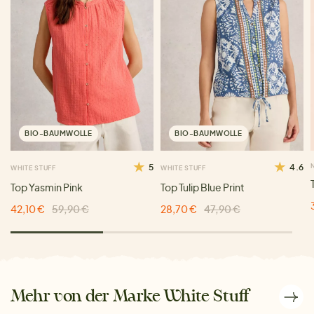
BIO-BAUMWOLLE
BIO-BAUMWOLLE
5
4.6
WHITE STUFF
WHITE STUFF
Top Yasmin Pink
Top Tulip Blue Print
42,10 €
59,90 €
28,70 €
47,90 €
Mehr von der Marke White Stuff