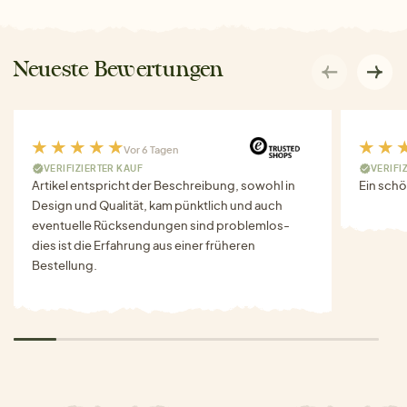
Neueste Bewertungen
Vor 6 Tagen
VERIFIZIERTER KAUF
VERIFI
Artikel entspricht der Beschreibung, sowohl in
Ein schö
Design und Qualität, kam pünktlich und auch
eventuelle Rücksendungen sind problemlos-
dies ist die Erfahrung aus einer früheren
Bestellung.