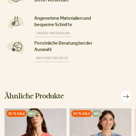
Angenehme Materialien und
bequeme Schnitte
UNSERE MATERIALIEN
Persönliche Beratung bei der
Auswahl
WIR SIND FÜR SIE DA
Ähnliche Produkte
30 % SALE
NEU
40 % SALE
NEU