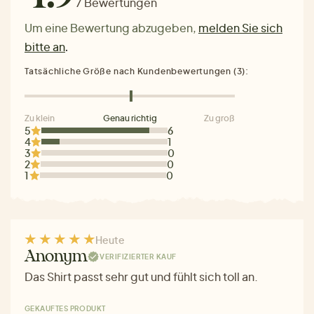
7 Bewertungen
Um eine Bewertung abzugeben,
melden Sie sich
bitte an
.
Tatsächliche Größe nach Kundenbewertungen (3):
Zu klein
Genau richtig
Zu groß
5
6
4
1
3
0
2
0
1
0
Heute
Anonym
VERIFIZIERTER KAUF
Das Shirt passt sehr gut und fühlt sich toll an.
GEKAUFTES PRODUKT