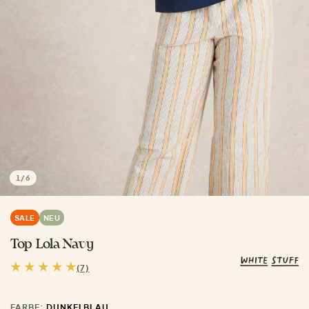
1
/
6
SALE
NEU
Top Lola Navy
(7)
FARBE:
DUNKELBLAU