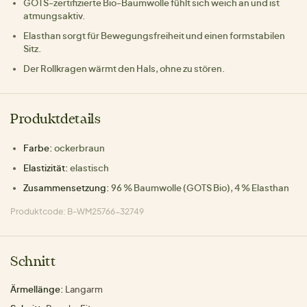
GOTS-zertifizierte Bio-Baumwolle fühlt sich weich an und ist
atmungsaktiv.
Elasthan sorgt für Bewegungsfreiheit und einen formstabilen
Sitz.
Der Rollkragen wärmt den Hals, ohne zu stören.
Produktdetails
Farbe:
ockerbraun
Elastizität:
elastisch
Zusammensetzung:
96 % Baumwolle (GOTS Bio), 4 % Elasthan
Produktcode: B-WM25766-32749
Schnitt
Ärmellänge:
Langarm