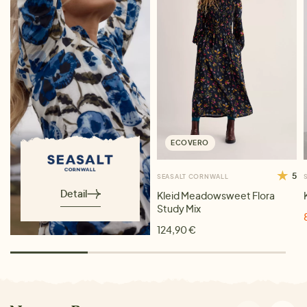
ECOVERO
5
SEASALT CORNWALL
Detail
Kleid Meadowsweet Flora
Study Mix
124,90 €