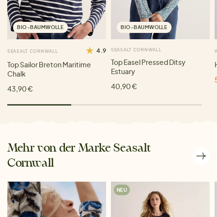
BIO-BAUMWOLLE
BIO-BAUMWOLLE
4.9
SEASALT CORNWALL
SEASALT CORNWALL
Top Easel Pressed Ditsy
Top Sailor Breton Maritime
Estuary
Chalk
40,90 €
43,90 €
Mehr von der Marke Seasalt
Cornwall
NEU