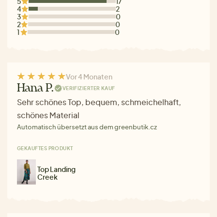
5
17
4
2
3
0
2
0
1
0
Vor 4 Monaten
Hana P.
VERIFIZIERTER KAUF
Sehr schönes Top, bequem, schmeichelhaft,
schönes Material
Automatisch übersetzt aus dem greenbutik.cz
GEKAUFTES PRODUKT
Top Landing
Creek