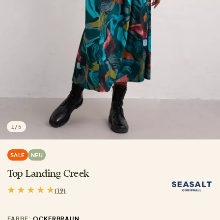
1
/
5
SALE
NEU
Top Landing Creek
(19)
FARBE:
OCKERBRAUN