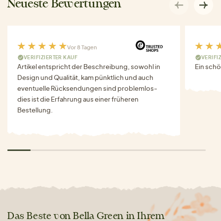
Neueste Bewertungen
Vor 8 Tagen
VERIFIZIERTER KAUF
VERIFI
Artikel entspricht der Beschreibung, sowohl in
Ein schö
Design und Qualität, kam pünktlich und auch
eventuelle Rücksendungen sind problemlos-
dies ist die Erfahrung aus einer früheren
Bestellung.
Das Beste von Bella Green in Ihrem