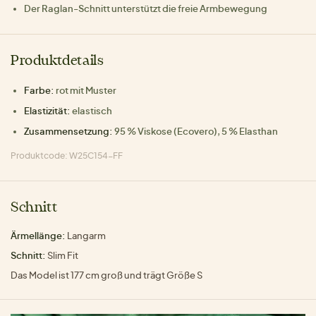
Der Raglan-Schnitt unterstützt die freie Armbewegung
Produktdetails
Farbe:
rot mit Muster
Elastizität:
elastisch
Zusammensetzung:
95 % Viskose (Ecovero), 5 % Elasthan
Produktcode: W25C154-FF
Schnitt
Ärmellänge:
Langarm
Schnitt:
Slim Fit
Das Model ist 177 cm groß und trägt Größe S