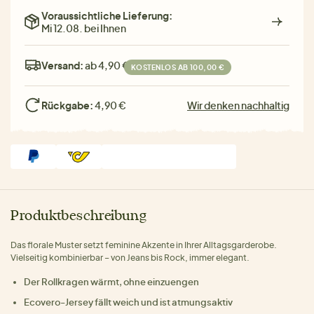
Voraussichtliche Lieferung:
Mi 12.08. bei Ihnen
Versand:
ab 4,90 €
KOSTENLOS AB 100,00 €
Rückgabe:
4,90 €
Wir denken nachhaltig
Produktbeschreibung
Das florale Muster setzt feminine Akzente in Ihrer Alltagsgarderobe.
Vielseitig kombinierbar – von Jeans bis Rock, immer elegant.
Der Rollkragen wärmt, ohne einzuengen
Ecovero-Jersey fällt weich und ist atmungsaktiv