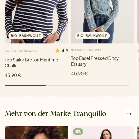
BIO-BAUMWOLLE
BIO-BAUMWOLLE
4.9
SEASALT CORNWALL
SEASALT CORNWALL
Top Easel Pressed Ditsy
Top Sailor Breton Maritime
Estuary
Chalk
40,90 €
43,90 €
Mehr von der Marke Tranquillo
NEU