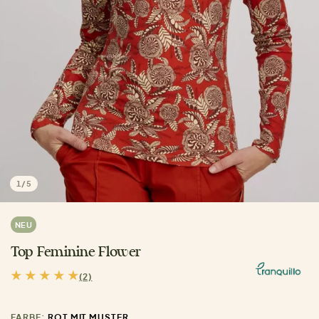
1
/
5
NEU
Top Feminine Flower
(2)
FARBE:
ROT MIT MUSTER