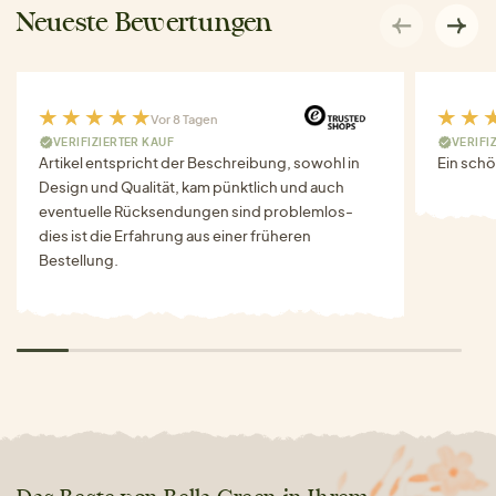
Neueste Bewertungen
Vor 8 Tagen
VERIFIZIERTER KAUF
VERIFI
Artikel entspricht der Beschreibung, sowohl in
Ein schö
Design und Qualität, kam pünktlich und auch
eventuelle Rücksendungen sind problemlos-
dies ist die Erfahrung aus einer früheren
Bestellung.