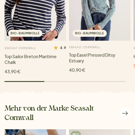
BIO-BAUMWOLLE
BIO-BAUMWOLLE
4.9
SEASALT CORNWALL
SEASALT CORNWALL
Top Easel Pressed Ditsy
Top Sailor Breton Maritime
Estuary
Chalk
40,90 €
43,90 €
Mehr von der Marke Seasalt
Cornwall
NEU