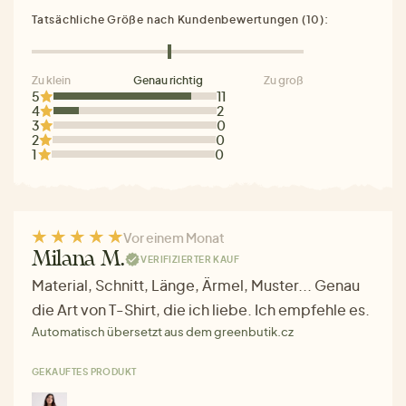
Tatsächliche Größe nach Kundenbewertungen (10):
Zu klein
Genau richtig
Zu groß
5
11
4
2
3
0
2
0
1
0
Vor einem Monat
Milana M.
VERIFIZIERTER KAUF
Material, Schnitt, Länge, Ärmel, Muster... Genau
die Art von T-Shirt, die ich liebe. Ich empfehle es.
Automatisch übersetzt aus dem greenbutik.cz
GEKAUFTES PRODUKT