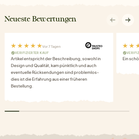
Neueste Bewertungen
Vor 7 Tagen
VERIFIZIERTER KAUF
VERIFI
Artikel entspricht der Beschreibung, sowohl in
Ein schö
Design und Qualität, kam pünktlich und auch
eventuelle Rücksendungen sind problemlos-
dies ist die Erfahrung aus einer früheren
Bestellung.