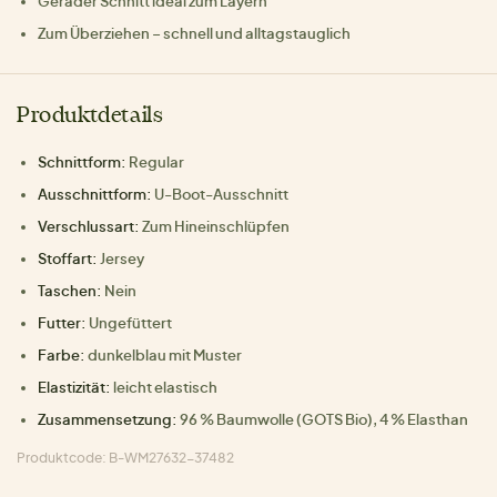
Gerader Schnitt ideal zum Layern
Zum Überziehen – schnell und alltagstauglich
Produktdetails
Schnittform:
Regular
Ausschnittform:
U-Boot-Ausschnitt
Verschlussart:
Zum Hineinschlüpfen
Stoffart:
Jersey
Taschen:
Nein
Futter:
Ungefüttert
Farbe:
dunkelblau mit Muster
Elastizität:
leicht elastisch
Zusammensetzung:
96 % Baumwolle (GOTS Bio), 4 % Elasthan
Produktcode: B-WM27632-37482