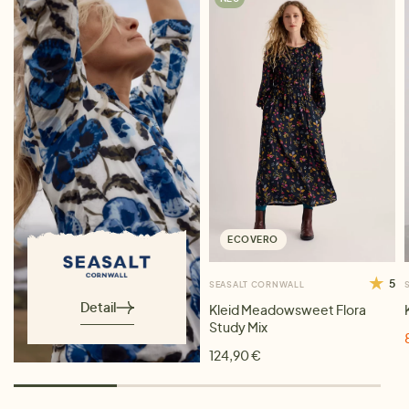
ECOVERO
5
SEASALT CORNWALL
Detail
Kleid Meadowsweet Flora
Study Mix
124,90 €