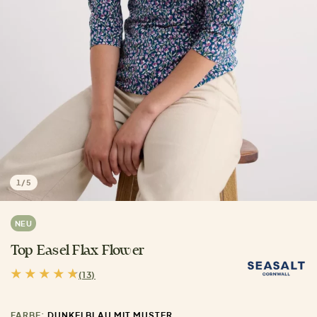
1
/
5
NEU
Top Easel Flax Flower
(13)
FARBE:
DUNKELBLAU MIT MUSTER