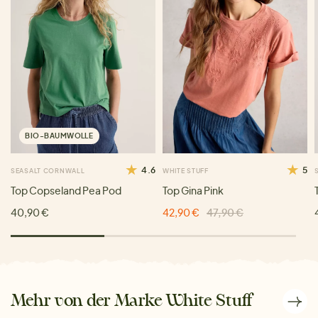
BIO-BAUMWOLLE
4.6
5
SEASALT CORNWALL
WHITE STUFF
Top Copseland Pea Pod
Top Gina Pink
40,90 €
42,90 €
47,90 €
Mehr von der Marke White Stuff