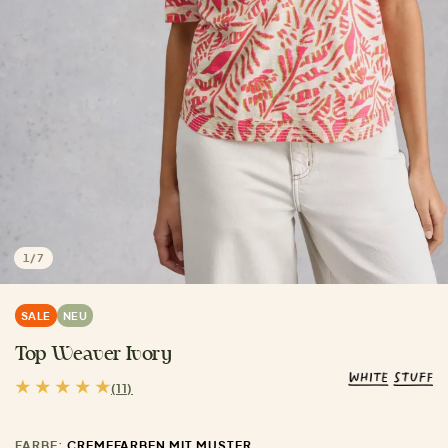
1
/
7
SALE
NEU
Top Weaver Ivory
(11)
FARBE:
CREMEFARBEN MIT MUSTER