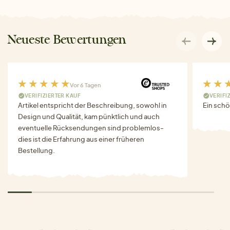
Neueste Bewertungen
Vor 6 Tagen
VERIFIZIERTER KAUF
VERIFI
Artikel entspricht der Beschreibung, sowohl in
Ein schö
Design und Qualität, kam pünktlich und auch
eventuelle Rücksendungen sind problemlos-
dies ist die Erfahrung aus einer früheren
Bestellung.