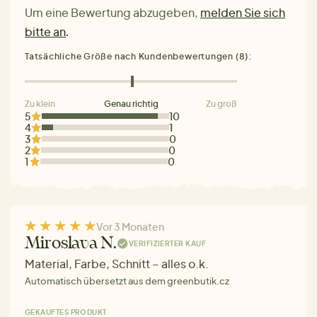
Um eine Bewertung abzugeben,
melden Sie sich
bitte an
.
Tatsächliche Größe nach Kundenbewertungen (8):
Zu klein
Genau richtig
Zu groß
5
10
4
1
3
0
2
0
1
0
Vor 3 Monaten
Miroslava N.
VERIFIZIERTER KAUF
Material, Farbe, Schnitt – alles o.k.
Automatisch übersetzt aus dem greenbutik.cz
GEKAUFTES PRODUKT