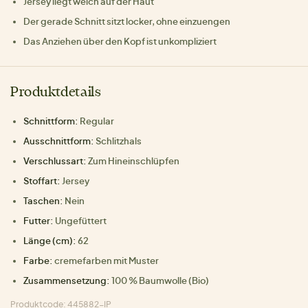
Jersey liegt weich auf der Haut
Der gerade Schnitt sitzt locker, ohne einzuengen
Das Anziehen über den Kopf ist unkompliziert
Produktdetails
Schnittform:
Regular
Ausschnittform:
Schlitzhals
Verschlussart:
Zum Hineinschlüpfen
Stoffart:
Jersey
Taschen:
Nein
Futter:
Ungefüttert
Länge (cm):
62
Farbe:
cremefarben mit Muster
Zusammensetzung:
100 % Baumwolle (Bio)
Produktcode: 445882-IP