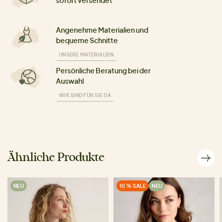
sofort versendet
Angenehme Materialien und
bequeme Schnitte
UNSERE MATERIALIEN
Persönliche Beratung bei der
Auswahl
WIR SIND FÜR SIE DA
Ähnliche Produkte
NEU
10 % SALE
NEU