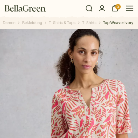
0
Damen
Bekleidung
T-Shirts & Tops
T-Shirts
Top Weaver Ivory