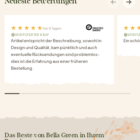
Neueste Bewertungen
Vor 8 Tagen
VERIFIZIERTER KAUF
VERIFI
Artikel entspricht der Beschreibung, sowohl in
Ein schö
Design und Qualität, kam pünktlich und auch
eventuelle Rücksendungen sind problemlos-
dies ist die Erfahrung aus einer früheren
Bestellung.
Das Beste von Bella Green in Ihrem