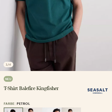
1
/
6
NEU
T-Shirt Balefire Kingfisher
FARBE:
PETROL