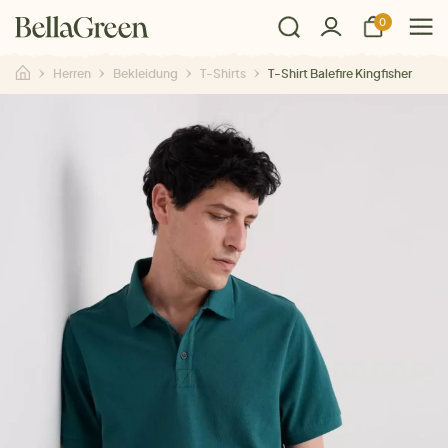
0
Herren
Bekleidung
T-Shirts
T-Shirt Balefire Kingfisher