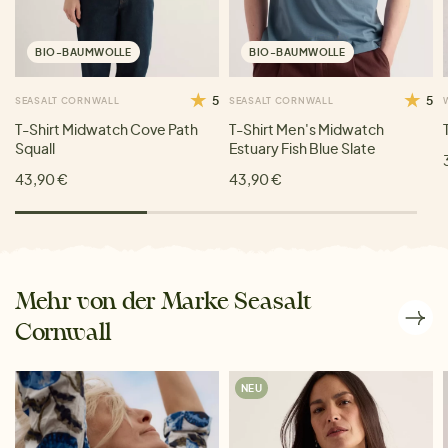
BIO-BAUMWOLLE
BIO-BAUMWOLLE
5
5
SEASALT CORNWALL
SEASALT CORNWALL
T-Shirt Midwatch Cove Path
T-Shirt Men's Midwatch
Squall
Estuary Fish Blue Slate
43,90 €
43,90 €
Mehr von der Marke Seasalt
Cornwall
NEU