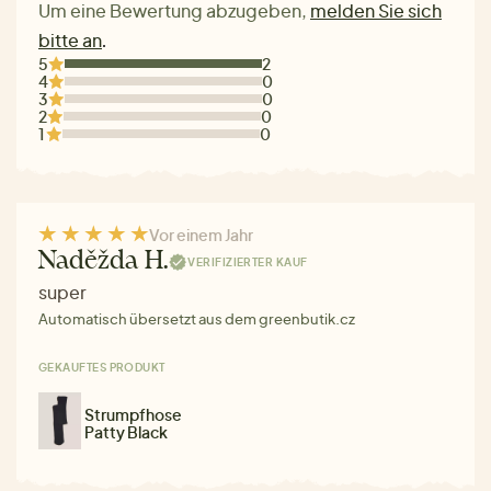
Um eine Bewertung abzugeben,
melden Sie sich
bitte an
.
5
2
4
0
3
0
2
0
1
0
Vor einem Jahr
Naděžda H.
VERIFIZIERTER KAUF
super
Automatisch übersetzt aus dem greenbutik.cz
GEKAUFTES PRODUKT
Strumpfhose
Patty Black