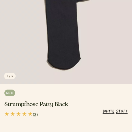
1
/
3
NEU
Strumpfhose Patty Black
(2)