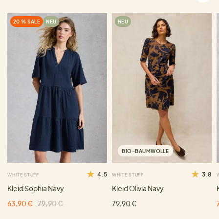
20 % SALE
NEU
NEU
BIO-BAUMWOLLE
4.5
3.8
WHITE STUFF
WHITE STUFF
Kleid Sophia Navy
Kleid Olivia Navy
63,90 €
79,90 €
79,90 €