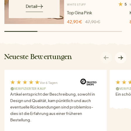
5
WHITE STUFF
Detail
Top Gina Pink
42,90 €
47,90 €
Neueste Bewertungen
Vor 6 Tagen
VERIFIZIERTER KAUF
VERIFI
Artikel entspricht der Beschreibung, sowohl in
Ein schö
Design und Qualität, kam pünktlich und auch
eventuelle Rücksendungen sind problemlos-
dies ist die Erfahrung aus einer früheren
Bestellung.