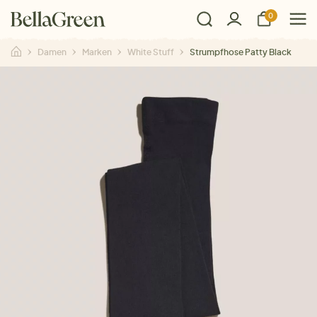
0
Damen
Marken
White Stuff
Strumpfhose Patty Black