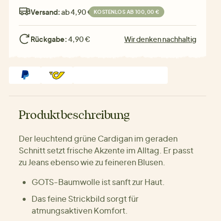
Versand:
ab 4,90 €
KOSTENLOS AB 100,00 €
Rückgabe:
4,90 €
Wir denken nachhaltig
Produktbeschreibung
Der leuchtend grüne Cardigan im geraden
Schnitt setzt frische Akzente im Alltag. Er passt
zu Jeans ebenso wie zu feineren Blusen.
GOTS-Baumwolle ist sanft zur Haut.
Das feine Strickbild sorgt für
atmungsaktiven Komfort.