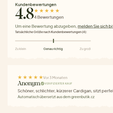
Kundenbewertungen
4.8
4 Bewertungen
Um eine Bewertung abzugeben,
melden Sie sich bi
Tatsächliche Größe nach Kundenbewertungen (4):
Zu klein
Genau richtig
Zu groß
Vor 3 Monaten
Anonym
VERIFIZIERTER KAUF
Schöner, schlichter, kürzerer Cardigan, sitzt perfe
Automatisch übersetzt aus dem greenbutik.cz