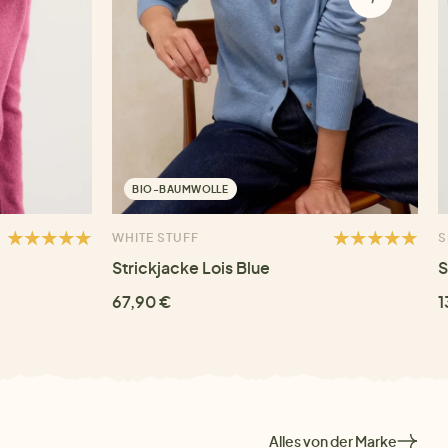
BIO-BAUMWOLLE
WHITE STUFF
S
Strickjacke Lois Blue
S
67,90 €
1
Alles von der Marke