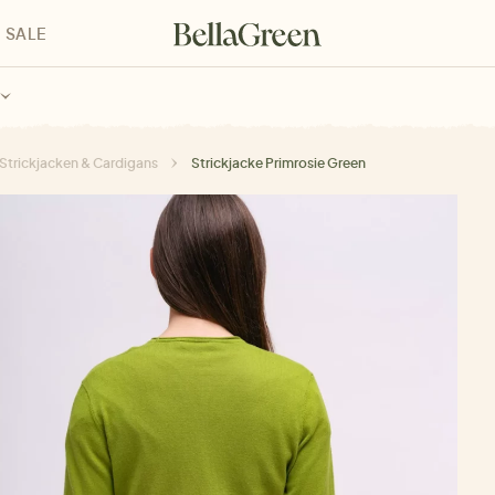
SALE
enke für Kinder
Geschenke für alle
Geschenkgutscheine
Strickjacken & Cardigans
Strickjacke Primrosie Green