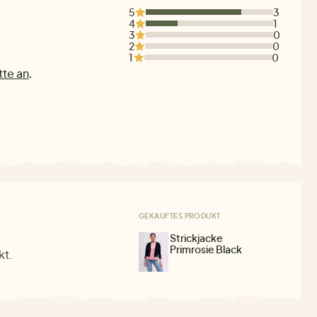
5
3
4
1
3
0
2
0
1
0
tte an
.
GEKAUFTES PRODUKT
Strickjacke
Primrosie Black
kt.