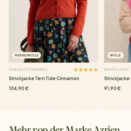
MERINOWOLLE
WOLLE
SEASALT CORNWALL
WHITE STUFF
Strickjacke Tern Tide Cinnamon
Strickjacke
104,90 €
91,90 €
Mehr von der Marke Azrien