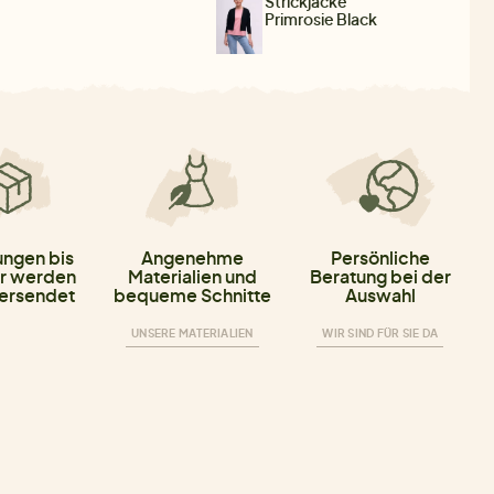
Strickjacke
Primrosie Black
ungen bis
Angenehme
Persönliche
r werden
Materialien und
Beratung bei der
versendet
bequeme Schnitte
Auswahl
UNSERE MATERIALIEN
WIR SIND FÜR SIE DA