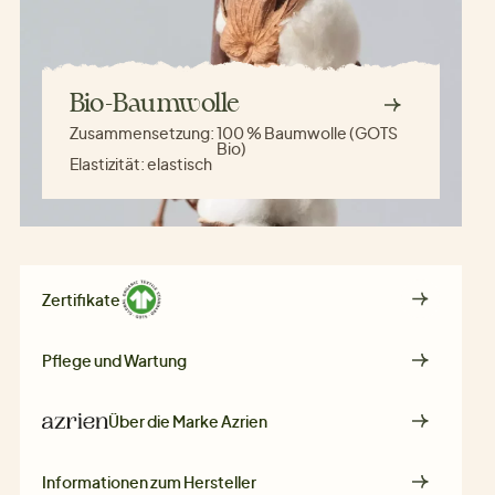
Bio-Baumwolle
Zusammensetzung:
100 % Baumwolle (GOTS
Bio)
Elastizität:
elastisch
Zertifikate
Pflege und Wartung
Über die Marke
Azrien
Informationen zum Hersteller