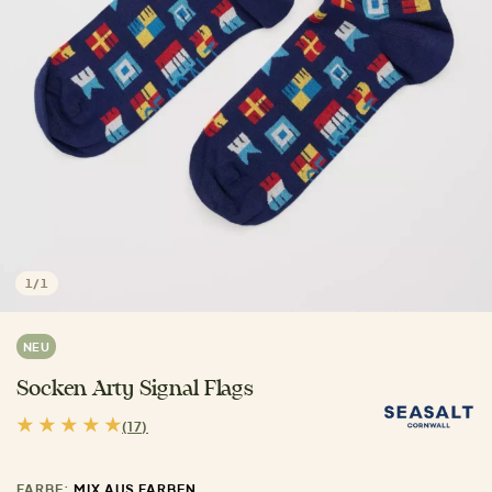
1
/
1
NEU
Socken Arty Signal Flags
(17)
FARBE:
MIX AUS FARBEN