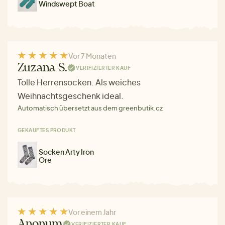
Windswept Boat
Vor 7 Monaten
Zuzana S.
VERIFIZIERTER KAUF
Tolle Herrensocken. Als weiches
Weihnachtsgeschenk ideal.
Automatisch übersetzt aus dem greenbutik.cz
GEKAUFTES PRODUKT
Socken Arty Iron
Ore
Vor einem Jahr
Anonym
VERIFIZIERTER KAUF