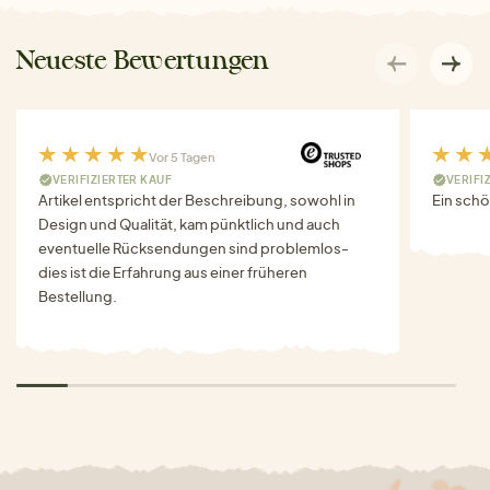
Neueste Bewertungen
Vor 5 Tagen
VERIFIZIERTER KAUF
VERIFI
Artikel entspricht der Beschreibung, sowohl in
Ein schö
Design und Qualität, kam pünktlich und auch
eventuelle Rücksendungen sind problemlos-
dies ist die Erfahrung aus einer früheren
Bestellung.