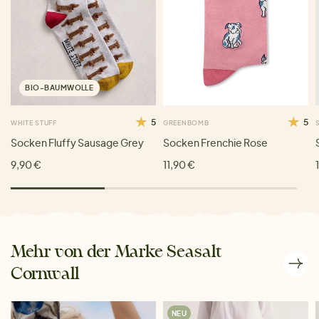
BIO-BAUMWOLLE
5
5
WHITE STUFF
GREENBOMB
Socken Fluffy Sausage Grey
Socken Frenchie Rose
9,90 €
11,90 €
Mehr von der Marke Seasalt
Cornwall
NEU