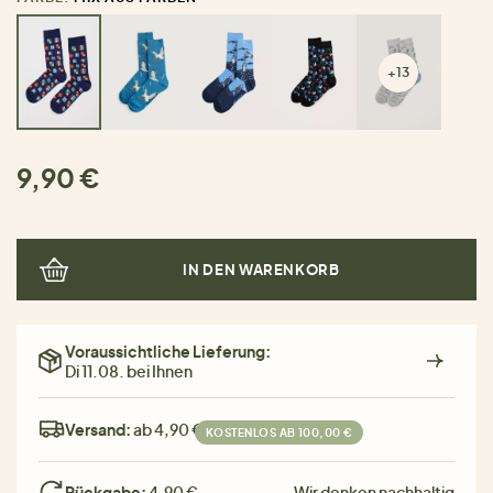
+13
9,90 €
IN DEN WARENKORB
Voraussichtliche Lieferung:
Di 11.08. bei Ihnen
Versand:
ab 4,90 €
KOSTENLOS AB 100,00 €
Rückgabe:
4,90 €
Wir denken nachhaltig