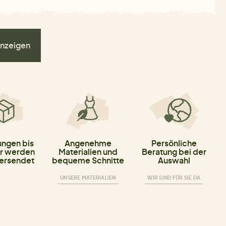
nzeigen
ungen bis
Angenehme
Persönliche
r werden
Materialien und
Beratung bei der
versendet
bequeme Schnitte
Auswahl
UNSERE MATERIALIEN
WIR SIND FÜR SIE DA