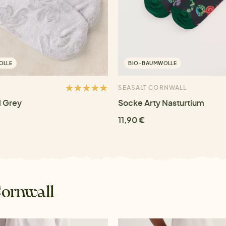
OLLE
BIO-BAUMWOLLE
SEASALT CORNWALL
l Grey
Socke Arty Nasturtium
11,90 €
Cornwall