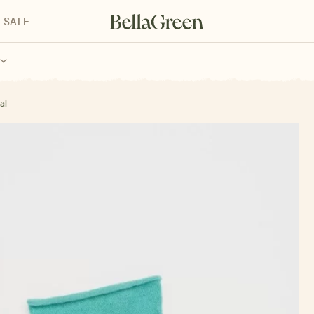
SALE
enke für Kinder
Geschenke für alle
Geschenkgutscheine
al