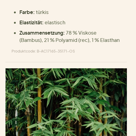
Farbe:
türkis
Elastizität:
elastisch
Zusammensetzung:
78 % Viskose
(Bambus), 21 % Polyamid (rec), 1 % Elasthan
Produktcode: B-AC17165-35171-OS