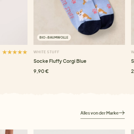
BIO-BAUMWOLLE
WHITE STUFF
W
Socke Fluffy Corgi Blue
S
9,90 €
2
Alles von der Marke