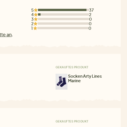
5
37
4
2
3
0
2
0
1
0
tte an
.
GEKAUFTES PRODUKT
Socken Arty Lines
Marine
GEKAUFTES PRODUKT