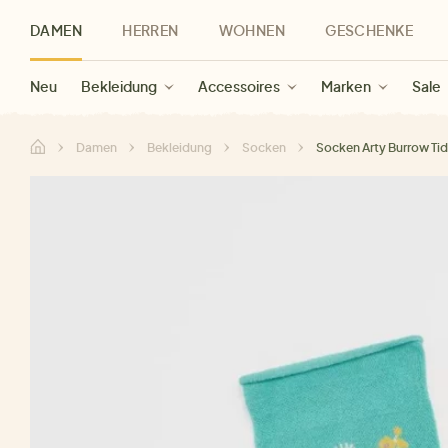
DAMEN
HERREN
WOHNEN
GESCHENKE
Neu
Herren Neu
Kategorien
Geschenke für Frauen
Sale Damen
Bekleidung
Bekleidung
Marken
Sale Herren
Accessoires
Geschenke für Männer
Sale
Marken
Marken
Sale
Gesch
Sale
Damen
Bekleidung
Socken
Socken Arty Burrow Tid