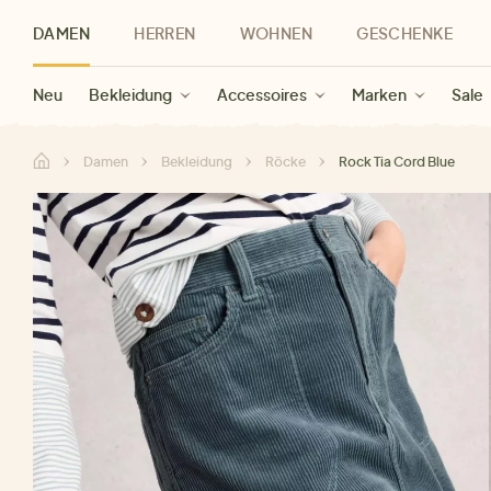
DAMEN
HERREN
WOHNEN
GESCHENKE
Neu
Herren Neu
Kategorien
Geschenke für Frauen
Sale Damen
Bekleidung
Bekleidung
Marken
Sale Herren
Accessoires
Geschenke für Männer
Sale
Marken
Marken
Sale
Gesch
Sale
Damen
Bekleidung
Röcke
Rock Tia Cord Blue