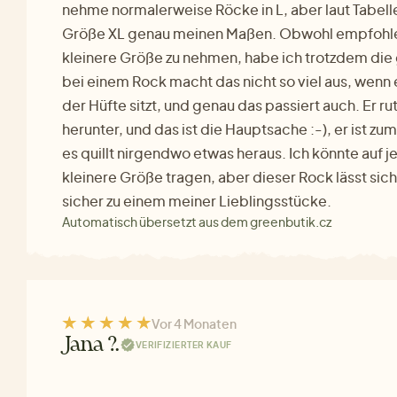
nehme normalerweise Röcke in L, aber laut Tabelle
Größe XL genau meinen Maßen. Obwohl empfohlen
kleinere Größe zu nehmen, habe ich trotzdem die
bei einem Rock macht das nicht so viel aus, wenn e
der Hüfte sitzt, und genau das passiert auch. Er ru
herunter, und das ist die Hauptsache :-), er ist 
es quillt nirgendwo etwas heraus. Ich könnte auf j
kleinere Größe tragen, aber dieser Rock lässt sic
sicher zu einem meiner Lieblingsstücke.
Automatisch übersetzt aus dem greenbutik.cz
Vor 4 Monaten
Jana ?.
VERIFIZIERTER KAUF