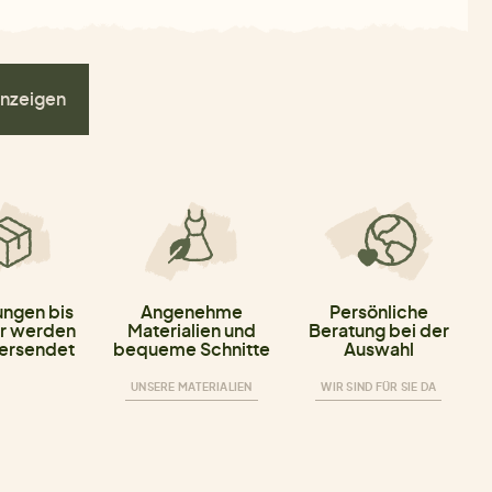
nzeigen
ungen bis
Angenehme
Persönliche
r werden
Materialien und
Beratung bei der
versendet
bequeme Schnitte
Auswahl
UNSERE MATERIALIEN
WIR SIND FÜR SIE DA