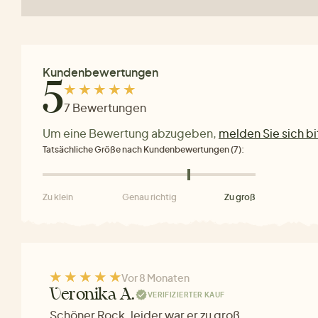
Kundenbewertungen
5
7 Bewertungen
Um eine Bewertung abzugeben,
melden Sie sich bi
Tatsächliche Größe nach Kundenbewertungen (7):
Zu klein
Genau richtig
Zu groß
Vor 8 Monaten
Veronika A.
VERIFIZIERTER KAUF
Schöner Rock, leider war er zu groß.