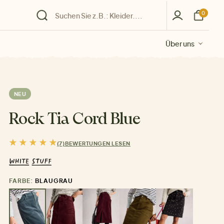
0
Über uns
Über uns
Über uns
Über uns
Über uns
NEU
Rock Tia Cord Blue
(7)
BEWERTUNGEN LESEN
FARBE:
BLAUGRAU