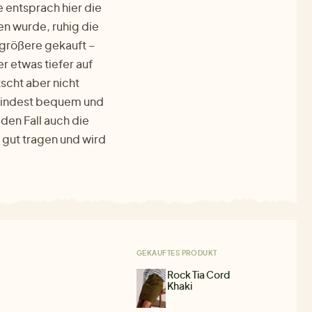
 entsprach hier die
 wurde, ruhig die
 größere gekauft –
r etwas tiefer auf
tscht aber nicht
zumindest bequem und
eden Fall auch die
h gut tragen und wird
GEKAUFTES PRODUKT
Rock Tia Cord
Khaki