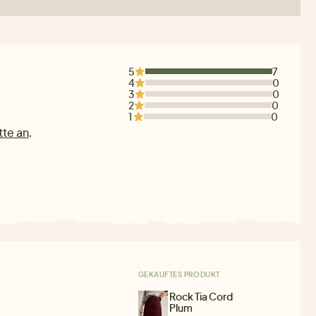
5
7
4
0
3
0
2
0
1
0
tte an
.
GEKAUFTES PRODUKT
Rock Tia Cord
Plum