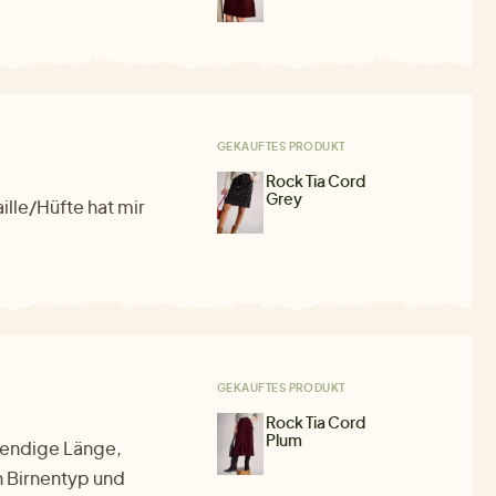
GEKAUFTES PRODUKT
Rock Tia Cord
Grey
ille/Hüfte hat mir
GEKAUFTES PRODUKT
Rock Tia Cord
Plum
rendige Länge,
in Birnentyp und