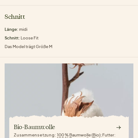
Schnitt
Länge:
midi
Schnitt:
Loose Fit
Das Model trägt Größe M
Bio-Baumwolle
Zusammensetzung:
100 % Baumwolle (Bio); Futter: