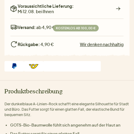
Voraussichtliche Lieferung:
Mi 12.08. bei Ihnen
Versand:
ab 4,90 €
KOSTENLOS AB 100,00 €
Rückgabe:
4,90 €
Wir denken nachhaltig
Produktbeschreibung
Der dunkelblaue A-Linien-Rock schafft eine elegante Silhouette für Stadt
und Büro. Das Futter sorgt für einen glatten Fall, der elastische Bund für
bequemen Sitz.
GOTS-Bio-Baumwolle fühlt sich angenehm auf der Haut an
Das Futter sorgt für einen glatten Fall