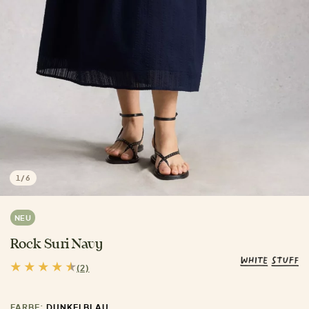
1
/
6
NEU
Rock Suri Navy
(2)
FARBE:
DUNKELBLAU