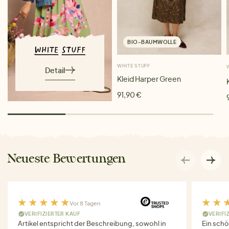
BIO-BAUMWOLLE
WHITE STUFF
Detail
Kleid Harper Green
91,90 €
Neueste Bewertungen
Vor 8 Tagen
VERIFIZIERTER KAUF
VERIFI
Artikel entspricht der Beschreibung, sowohl in
Ein schö