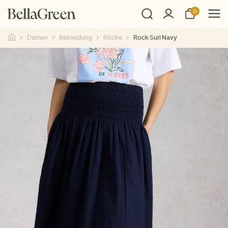
0
Damen
Bekleidung
Röcke
Rock Suri Navy