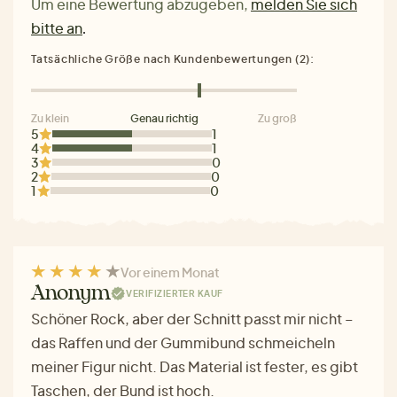
Um eine Bewertung abzugeben,
melden Sie sich
bitte an
.
Tatsächliche Größe nach Kundenbewertungen (2):
Zu klein
Genau richtig
Zu groß
5
1
4
1
3
0
2
0
1
0
Vor einem Monat
Anonym
VERIFIZIERTER KAUF
Schöner Rock, aber der Schnitt passt mir nicht –
das Raffen und der Gummibund schmeicheln
meiner Figur nicht. Das Material ist fester, es gibt
Taschen, der Bund ist hoch.