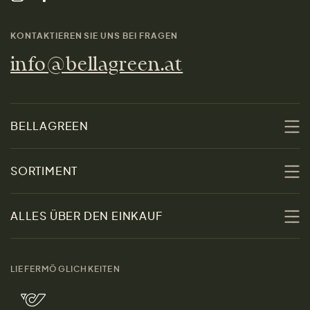
KONTAKTIEREN SIE UNS BEI FRAGEN
info@bellagreen.at
BELLAGREEN
Über uns
SORTIMENT
Nachhaltigkeit
Sale
ALLES ÜBER DEN EINKAUF
Materialien
Damen
Größenratgeber
Kontakt
LIEFERMÖGLICHKEITEN
Herren
Rücksendung der Ware
Marken
Wohnen