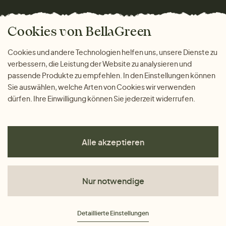
Versand und Zahlung
Bella Green Magazin
Geschenke
Cookies von BellaGreen
Warum bei uns einkaufen
ZAHLUNGSMÖGLICHKEITEN
Cookies und andere Technologien helfen uns, unsere Dienste zu
verbessern, die Leistung der Website zu analysieren und
passende Produkte zu empfehlen. In den Einstellungen können
Sie auswählen, welche Arten von Cookies wir verwenden
dürfen. Ihre Einwilligung können Sie jederzeit widerrufen.
Alle akzeptieren
Nur notwendige
AGB
Detaillierte Einstellungen
Datenschutz
Impressum
Cookies