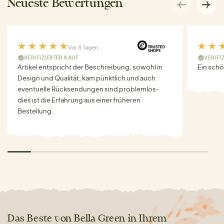
Neueste Bewertungen
Vor 8 Tagen
VERIFIZIERTER KAUF
VERIFI
Artikel entspricht der Beschreibung, sowohl in
Ein schö
Design und Qualität, kam pünktlich und auch
eventuelle Rücksendungen sind problemlos-
dies ist die Erfahrung aus einer früheren
Bestellung.
Das Beste von Bella Green in Ihrem