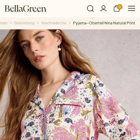
0
men
Bekleidung
Nachtwäsche
Pyjama-Oberteil Nina Natural Print