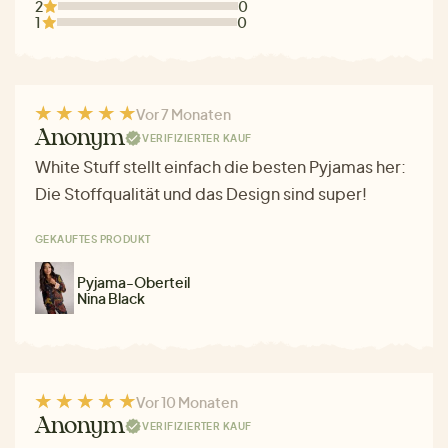
2
0
1
0
Vor 7 Monaten
Anonym
VERIFIZIERTER KAUF
White Stuff stellt einfach die besten Pyjamas her:
Die Stoffqualität und das Design sind super!
GEKAUFTES PRODUKT
Pyjama-Oberteil
Nina Black
Vor 10 Monaten
Anonym
VERIFIZIERTER KAUF