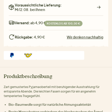
Voraussichtliche Lieferung:
Mi 12.08. bei Ihnen
Versand:
ab 4,90 €
KOSTENLOS AB 100,00 €
Rückgabe:
4,90 €
Wir denken nachhaltig
Produktbeschreibung
Zart gemustertes Pyjamaoberteil mit beruhigender Ausstrahlung für
entspannte Abende. Die leichten Fasern sorgen für ein angenehm
temperiertes Tragegefühl.
Bio-Baumwolle sorgt für natürliche Atmungsaktivität
Breite Manschetten verhindern das Hochrutschen der Ärmel