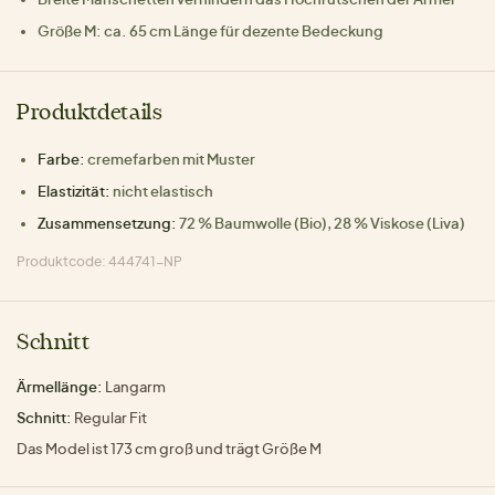
Größe M: ca. 65 cm Länge für dezente Bedeckung
Produktdetails
Farbe:
cremefarben mit Muster
Elastizität:
nicht elastisch
Zusammensetzung:
72 % Baumwolle (Bio), 28 % Viskose (Liva)
Produktcode: 444741-NP
Schnitt
Ärmellänge:
Langarm
Schnitt:
Regular Fit
Das Model ist 173 cm groß und trägt Größe M