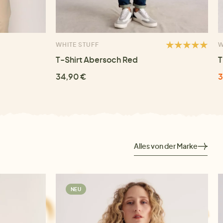
WHITE STUFF
W
T-Shirt Abersoch Red
T
34,90 €
3
Alles von der Marke
NEU