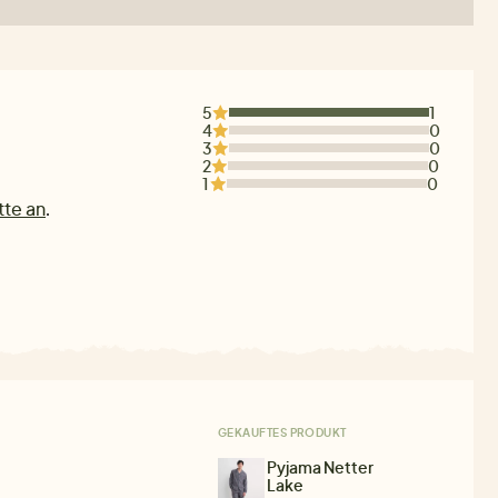
5
1
4
0
3
0
2
0
1
0
tte an
.
GEKAUFTES PRODUKT
Pyjama Netter
Lake