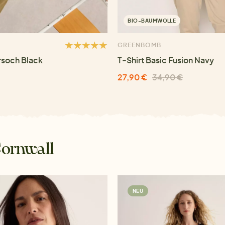
BIO-BAUMWOLLE
GREENBOMB
rsoch Black
T-Shirt Basic Fusion Navy
27,90 €
34,90 €
Cornwall
NEU