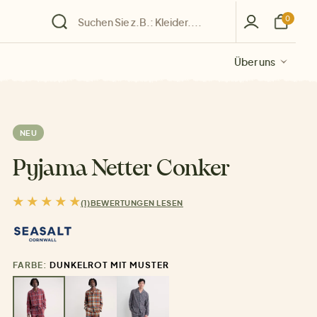
0
Über uns
Über uns
Über uns
Über uns
Über uns
NEU
Pyjama Netter Conker
(1)
BEWERTUNGEN LESEN
FARBE:
DUNKELROT MIT MUSTER