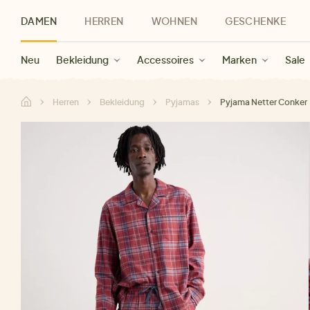
DAMEN
HERREN
WOHNEN
GESCHENKE
Neu
Herren Neu
Kategorien
Geschenke für Frauen
Sale Damen
Bekleidung
Bekleidung
Marken
Sale Herren
Accessoires
Geschenke für Männer
Sale
Marken
Marken
Sale
Gesch
Sale
Herren
Bekleidung
Pyjamas
Pyjama Netter Conker