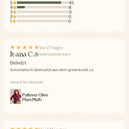
5
45
4
8
3
0
2
0
1
0
Vor 27 Tagen
Ivana C.
VERIFIZIERTER KAUF
Beliebt
Automatisch übersetzt aus dem greenbutik.cz
GEKAUFTES PRODUKT
Pullover Olive
Plum Multi