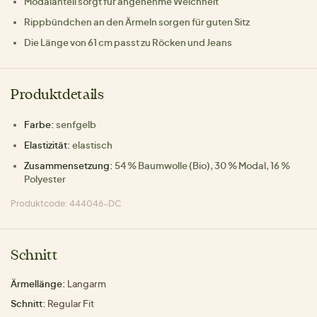
Modalanteil sorgt für angenehme Weichheit
Rippbündchen an den Ärmeln sorgen für guten Sitz
Die Länge von 61 cm passt zu Röcken und Jeans
Produktdetails
Farbe:
senfgelb
Elastizität:
elastisch
Zusammensetzung:
54 % Baumwolle (Bio), 30 % Modal, 16 %
Polyester
Produktcode: 444046-DC
Schnitt
Ärmellänge:
Langarm
Schnitt:
Regular Fit