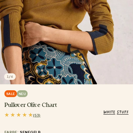
1
/
6
SALE
NEU
Pullover Olive Chart
(53)
FARBE:
SENFGELB