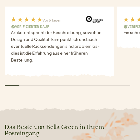
Vor 5 Tagen
VERIFIZIERTER KAUF
VERIFI
Artikel entspricht der Beschreibung, sowohl in
Ein schö
Design und Qualität, kam pünktlich und auch
eventuelle Rücksendungen sind problemlos-
dies ist die Erfahrung aus einer früheren
Bestellung.
Das Beste von Bella Green in Ihrem
Posteingang