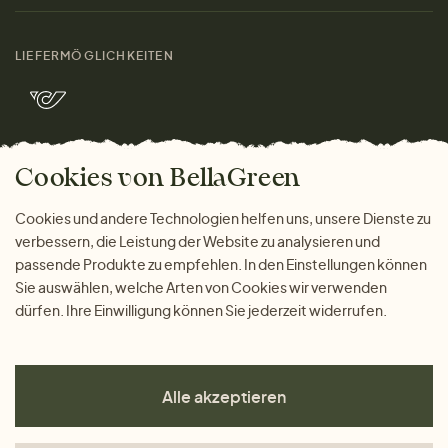
Materialien
Damen
Größenratgeber
Kontakt
LIEFERMÖGLICHKEITEN
Herren
Rücksendung der Ware
Marken
Wohnen
Versand und Zahlung
Bella Green Magazin
Geschenke
Cookies von BellaGreen
Warum bei uns einkaufen
ZAHLUNGSMÖGLICHKEITEN
Cookies und andere Technologien helfen uns, unsere Dienste zu
verbessern, die Leistung der Website zu analysieren und
passende Produkte zu empfehlen. In den Einstellungen können
Sie auswählen, welche Arten von Cookies wir verwenden
dürfen. Ihre Einwilligung können Sie jederzeit widerrufen.
Alle akzeptieren