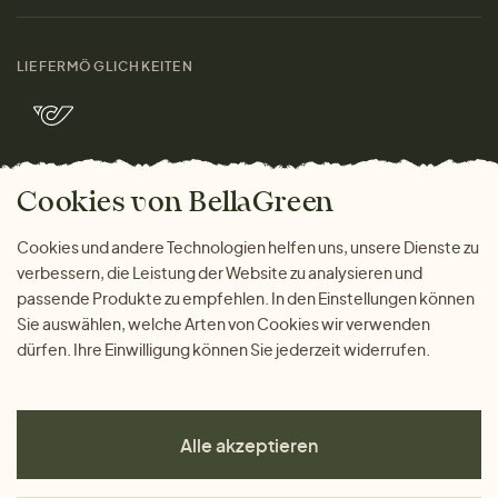
Materialien
Damen
Größenratgeber
Kontakt
LIEFERMÖGLICHKEITEN
Herren
Rücksendung der Ware
Marken
Wohnen
Versand und Zahlung
Bella Green Magazin
Geschenke
Cookies von BellaGreen
Warum bei uns einkaufen
ZAHLUNGSMÖGLICHKEITEN
Cookies und andere Technologien helfen uns, unsere Dienste zu
verbessern, die Leistung der Website zu analysieren und
passende Produkte zu empfehlen. In den Einstellungen können
Sie auswählen, welche Arten von Cookies wir verwenden
dürfen. Ihre Einwilligung können Sie jederzeit widerrufen.
Alle akzeptieren