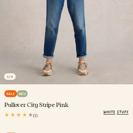
1
/
6
SALE
NEU
Pullover City Stripe Pink
(1)