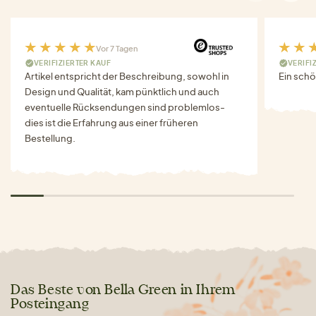
Vor 7 Tagen
VERIFIZIERTER KAUF
VERIFI
Artikel entspricht der Beschreibung, sowohl in
Ein schö
Design und Qualität, kam pünktlich und auch
eventuelle Rücksendungen sind problemlos-
dies ist die Erfahrung aus einer früheren
Bestellung.
Das Beste von Bella Green in Ihrem
Posteingang