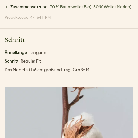
Zusammensetzung:
70 % Baumwolle (Bio), 30 % Wolle (Merino)
Produktcode: 441641-PM
Schnitt
Ärmellänge:
Langarm
Schnitt:
Regular Fit
Das Model ist 176 cm groß und trägt Größe M