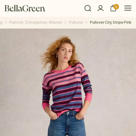
0
ng
Pullover, Strickjacken, Westen
Pullover
Pullover City Stripe Pink