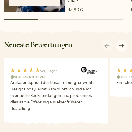
Chalk
43,90 €
Neueste Bewertungen
Vor 7 Tagen
VERIFIZIERTER KAUF
VERIFI
Artikel entspricht der Beschreibung, sowohl in
Ein schö
Design und Qualität, kam pünktlich und auch
eventuelle Rücksendungen sind problemlos-
dies ist die Erfahrung aus einer früheren
Bestellung.