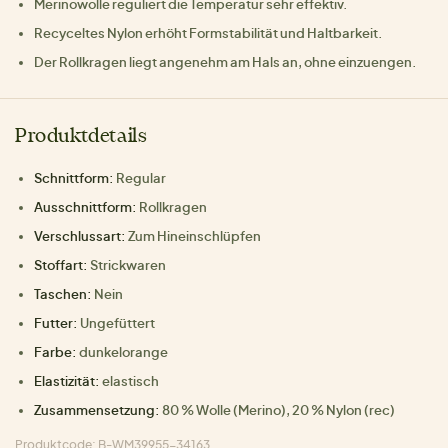
Merinowolle reguliert die Temperatur sehr effektiv.
Recyceltes Nylon erhöht Formstabilität und Haltbarkeit.
Der Rollkragen liegt angenehm am Hals an, ohne einzuengen.
Produktdetails
Schnittform:
Regular
Ausschnittform:
Rollkragen
Verschlussart:
Zum Hineinschlüpfen
Stoffart:
Strickwaren
Taschen:
Nein
Futter:
Ungefüttert
Farbe:
dunkelorange
Elastizität:
elastisch
Zusammensetzung:
80 % Wolle (Merino), 20 % Nylon (rec)
Produktcode: B-WM39955-34163