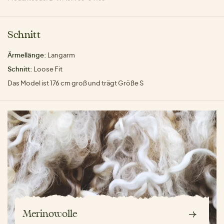
Schnitt
Ärmellänge:
Langarm
Schnitt:
Loose Fit
Das Model ist 176 cm groß und trägt Größe S
Merinowolle