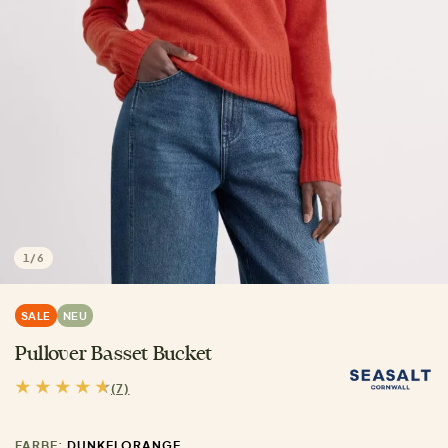
1
/
6
SALE
NEU
Pullover Basset Bucket
(7)
FARBE:
DUNKELORANGE