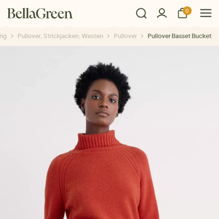
0
ung
Pullover, Strickjacken, Westen
Pullover
Pullover Basset Bucket