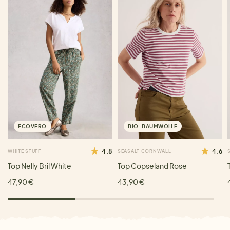
ECOVERO
BIO-BAUMWOLLE
4.8
4.6
WHITE STUFF
SEASALT CORNWALL
Top Nelly Bril White
Top Copseland Rose
47,90 €
43,90 €