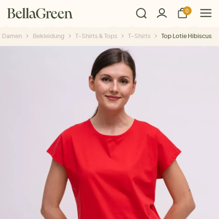
0
Damen
Bekleidung
T-Shirts & Tops
T-Shirts
Top Lotie Hibiscus