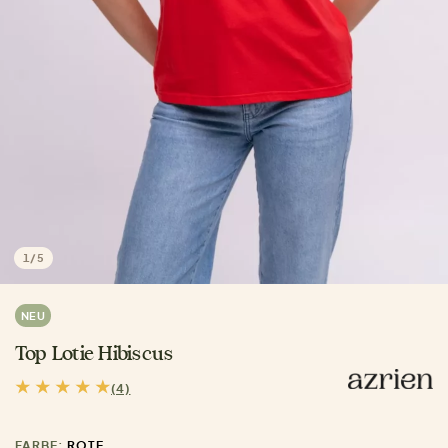
1
/
5
NEU
Top Lotie Hibiscus
(4)
FARBE:
ROTE