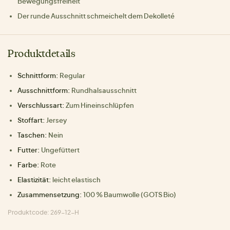
Bewegungsfreiheit
Der runde Ausschnitt schmeichelt dem Dekolleté
Produktdetails
Schnittform:
Regular
Ausschnittform:
Rundhalsausschnitt
Verschlussart:
Zum Hineinschlüpfen
Stoffart:
Jersey
Taschen:
Nein
Futter:
Ungefüttert
Farbe:
Rote
Elastizität:
leicht elastisch
Zusammensetzung:
100 % Baumwolle (GOTS Bio)
Produktcode: 269-12-H