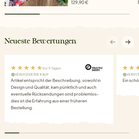
129,90 €
Neueste Bewertungen
Vor 9 Tagen
VERIFIZIERTER KAUF
VERIFI
Artikel entspricht der Beschreibung, sowohl in
Ein schö
Design und Qualität, kam pünktlich und auch
eventuelle Rücksendungen sind problemlos-
dies ist die Erfahrung aus einer früheren
Bestellung.