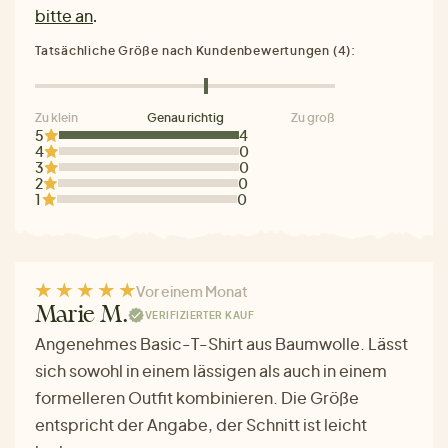
bitte an
.
Tatsächliche Größe nach Kundenbewertungen (4):
Zu klein
Genau richtig
Zu groß
5
4
4
0
3
0
2
0
1
0
Vor einem Monat
Marie M.
VERIFIZIERTER KAUF
Angenehmes Basic-T-Shirt aus Baumwolle. Lässt
sich sowohl in einem lässigen als auch in einem
formelleren Outfit kombinieren. Die Größe
entspricht der Angabe, der Schnitt ist leicht