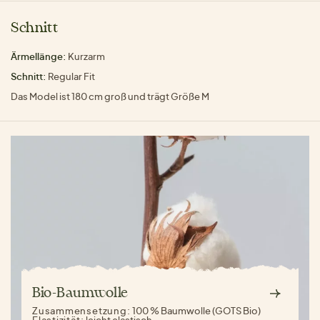
Schnitt
Ärmellänge:
Kurzarm
Schnitt:
Regular Fit
Das Model ist 180 cm groß und trägt Größe M
Bio-Baumwolle
Zusammensetzung:
100 % Baumwolle (GOTS Bio)
Elastizität:
leicht elastisch