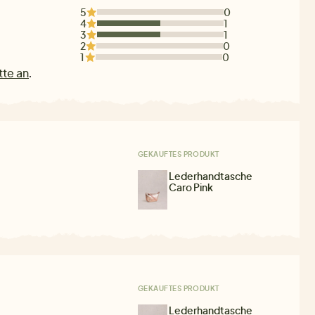
5
0
4
1
3
1
2
0
1
0
tte an
.
GEKAUFTES PRODUKT
Lederhandtasche
Caro Pink
GEKAUFTES PRODUKT
Lederhandtasche