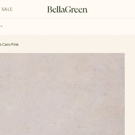
SALE
enke für Kinder
Geschenke für alle
Geschenkgutscheine
 Caro Pink