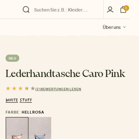
0
Über uns
Über uns
Über uns
Über uns
Über uns
NEU
Lederhandtasche Caro Pink
(2)
BEWERTUNGEN LESEN
FARBE:
HELLROSA