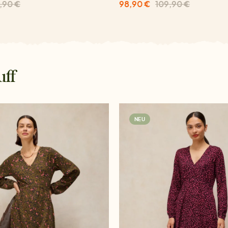
,90 €
98,90 €
109,90 €
uff
NEU