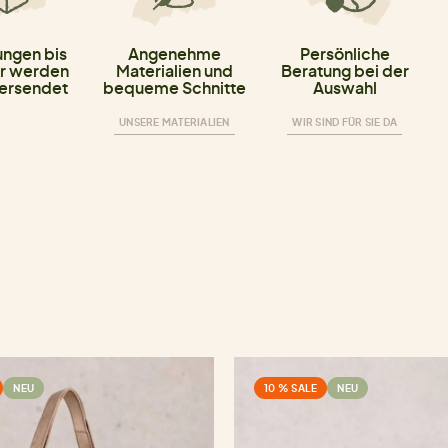
ungen bis
Angenehme
Persönliche
r werden
Materialien und
Beratung bei der
versendet
bequeme Schnitte
Auswahl
UNSERE MATERIALIEN
WIR SIND FÜR SIE DA
NEU
10 % SALE
NEU