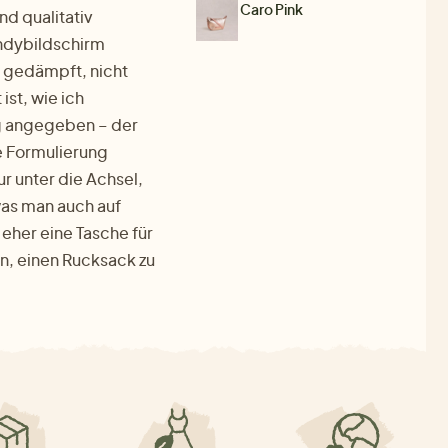
Caro Pink
nd qualitativ
andybildschirm
a, gedämpft, nicht
ist, wie ich
ng angegeben – der
e Formulierung
r unter die Achsel,
was man auch auf
eher eine Tasche für
in, einen Rucksack zu