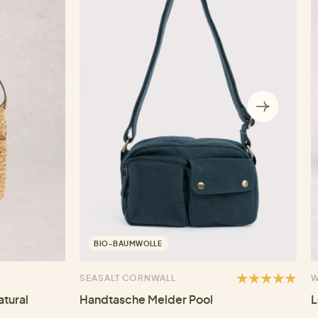
BIO-BAUMWOLLE
SEASALT CORNWALL
W
atural
Handtasche Melder Pool
L