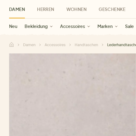
DAMEN
HERREN
WOHNEN
GESCHENKE
Neu
Herren Neu
Kategorien
Geschenke für Frauen
Sale Damen
Bekleidung
Bekleidung
Marken
Sale Herren
Accessoires
Geschenke für Männer
Sale
Marken
Marken
Sale
Gesch
Sale
Damen
Accessoires
Handtaschen
Lederhandtasche