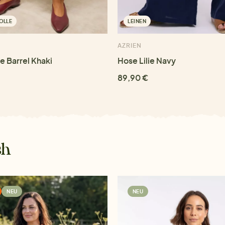
OLLE
LEINEN
AZRIEN
e Barrel Khaki
Hose Lilie Navy
89,90 €
sh
NEU
NEU