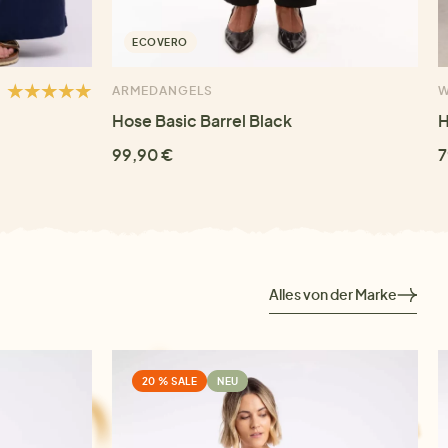
ECOVERO
ARMEDANGELS
W
Hose Basic Barrel Black
H
99,90 €
7
Alles von der Marke
20 % SALE
NEU