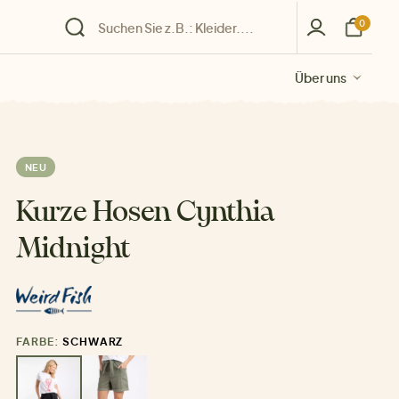
0
Über uns
Über uns
Über uns
Über uns
Über uns
NEU
Kurze Hosen Cynthia
Midnight
FARBE:
SCHWARZ