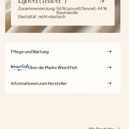
Lyocel (Tencel™)
Zusammensetzung:
56 % Lyocell (Tencel), 44 %
Baumwolle
Elastizität:
nicht elastisch
Pflege und Wartung
Über die Marke
Weird Fish
Informationen zum Hersteller