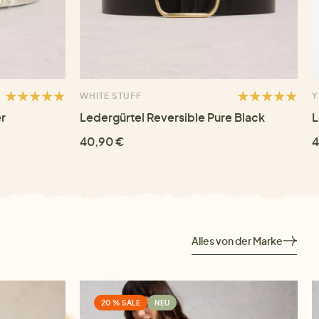
WHITE STUFF
Y
er
Ledergürtel Reversible Pure Black
L
40,90 €
4
Alles von der Marke
20 % SALE
NEU