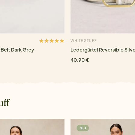
WHITE STUFF
 Belt Dark Grey
Ledergürtel Reversible Silv
40,90 €
uff
NEU