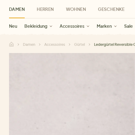
DAMEN
HERREN
WOHNEN
GESCHENKE
Neu
Herren Neu
Kategorien
Geschenke für Frauen
Sale Damen
Bekleidung
Bekleidung
Marken
Sale Herren
Accessoires
Geschenke für Männer
Sale
Marken
Marken
Sale
Gesch
Sale
Damen
Accessoires
Gürtel
Ledergürtel Reversible 