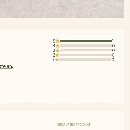
5
1
4
0
3
0
2
0
1
0
tte an
.
GEKAUFTES PRODUKT