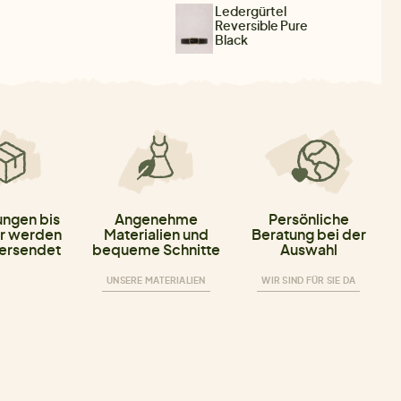
Ledergürtel
Reversible Pure
Black
ungen bis
Angenehme
Persönliche
r werden
Materialien und
Beratung bei der
versendet
bequeme Schnitte
Auswahl
UNSERE MATERIALIEN
WIR SIND FÜR SIE DA