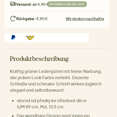
Versand:
ab 4,90 €
KOSTENLOS AB 100,00 €
Rückgabe:
4,90 €
Wir denken nachhaltig
Produktbeschreibung
Kräftig grüner Ledergürtel mit feiner Narbung,
der jedem Look Farbe verleiht. Dezente
Schließe und schmaler Schnitt wirken zugleich
elegant und selbstbewusst.
obvod od přezky ke středové dírce
S/M 89 cm, M/L 103 cm
Das wendbare Design zeigt innen ein