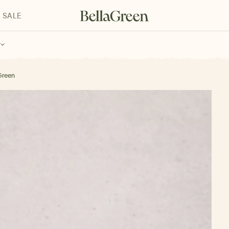
SALE
enke für Kinder
Geschenke für alle
Geschenkgutscheine
Green