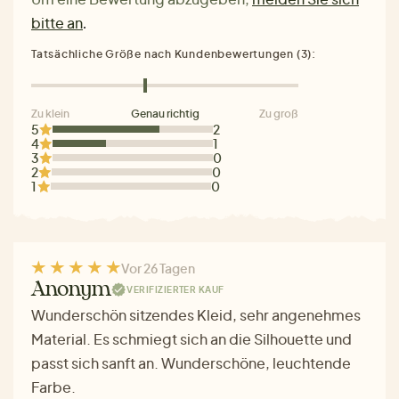
bitte an
.
Tatsächliche Größe nach Kundenbewertungen (3):
Zu klein
Genau richtig
Zu groß
5
2
4
1
3
0
2
0
1
0
Vor 26 Tagen
Anonym
VERIFIZIERTER KAUF
Wunderschön sitzendes Kleid, sehr angenehmes
Material. Es schmiegt sich an die Silhouette und
passt sich sanft an. Wunderschöne, leuchtende
Farbe.