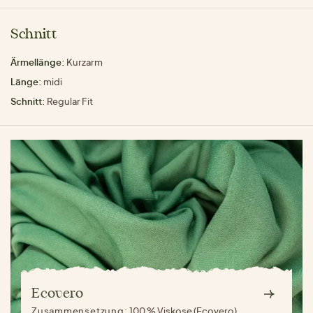
Schnitt
Ärmellänge:
Kurzarm
Länge:
midi
Schnitt:
Regular Fit
Ecovero
Zusammensetzung:
100 % Viskose (Ecovero)