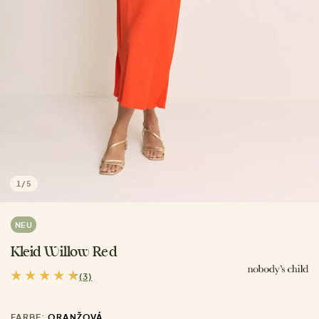
1
/
5
NEU
Kleid Willow Red
(3)
FARBE:
ORANŽOVÁ