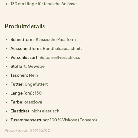
130 cm Länge für festliche Anlässe
Produktdetails
Schnittform:
Klassische Passform
Ausschnittform:
Rundhalsausschnitt
Verschlussart:
Seitenreißverschluss
Stoffart:
Gewebe
Taschen:
Nein
Futter:
Ungefüttert
Länge (cm):
130
Farbe:
oranžová
Elastizität:
nicht elastisch
Zusammensetzung:
100 % Viskose (Ecovero)
Produktcode: 2614657004