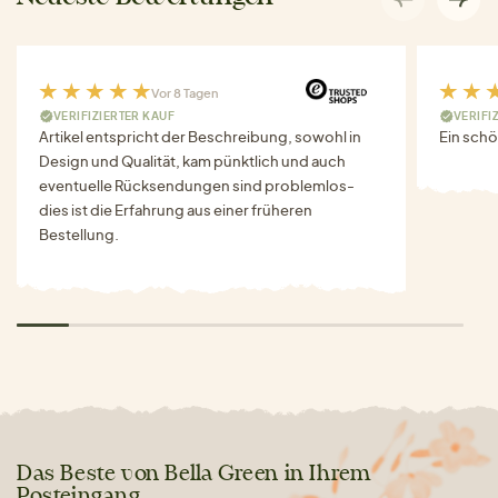
Vor 8 Tagen
VERIFIZIERTER KAUF
VERIFI
Artikel entspricht der Beschreibung, sowohl in
Ein schö
Design und Qualität, kam pünktlich und auch
eventuelle Rücksendungen sind problemlos-
dies ist die Erfahrung aus einer früheren
Bestellung.
Das Beste von Bella Green in Ihrem
Posteingang