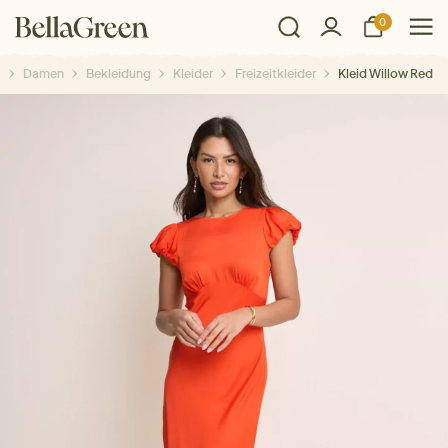
0
Damen
Bekleidung
Kleider
Freizeitkleider
Kleid Willow Red