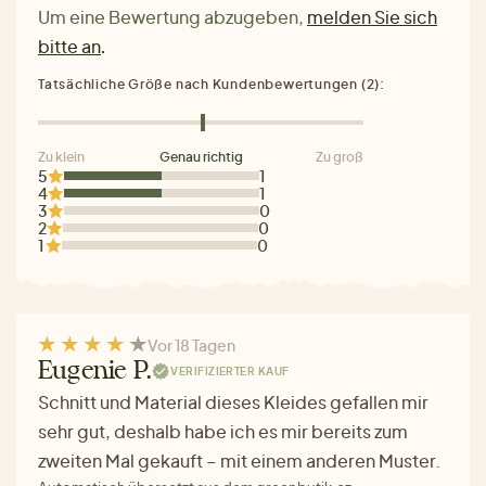
Um eine Bewertung abzugeben,
melden Sie sich
bitte an
.
Tatsächliche Größe nach Kundenbewertungen (2):
Zu klein
Genau richtig
Zu groß
5
1
4
1
3
0
2
0
1
0
Vor 18 Tagen
Eugenie P.
VERIFIZIERTER KAUF
Schnitt und Material dieses Kleides gefallen mir
sehr gut, deshalb habe ich es mir bereits zum
zweiten Mal gekauft – mit einem anderen Muster.