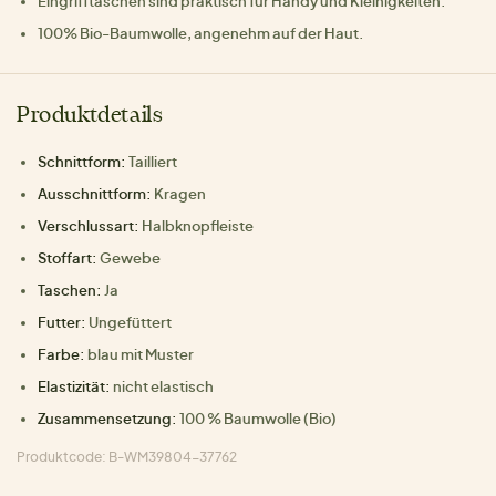
Eingrifftaschen sind praktisch für Handy und Kleinigkeiten.
100% Bio-Baumwolle, angenehm auf der Haut.
Produktdetails
Schnittform:
Tailliert
Ausschnittform:
Kragen
Verschlussart:
Halbknopfleiste
Stoffart:
Gewebe
Taschen:
Ja
Futter:
Ungefüttert
Farbe:
blau mit Muster
Elastizität:
nicht elastisch
Zusammensetzung:
100 % Baumwolle (Bio)
Produktcode: B-WM39804-37762