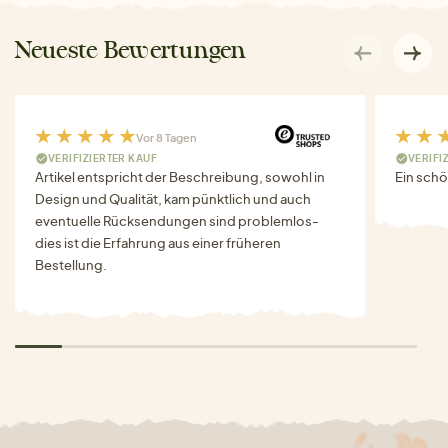
Neueste Bewertungen
Vor 8 Tagen
VERIFIZIERTER KAUF
VERIFI
Artikel entspricht der Beschreibung, sowohl in
Ein schö
Design und Qualität, kam pünktlich und auch
eventuelle Rücksendungen sind problemlos-
dies ist die Erfahrung aus einer früheren
Bestellung.