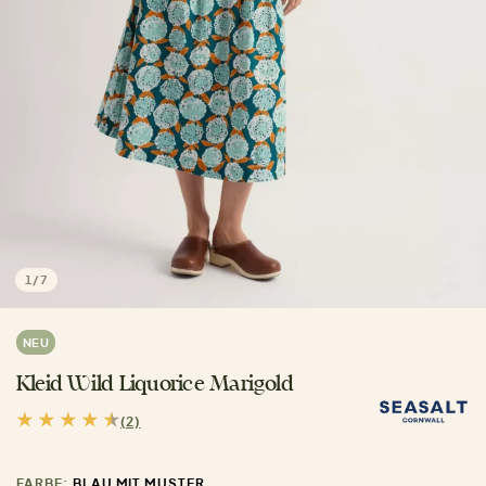
1
/
7
NEU
Kleid Wild Liquorice Marigold
(2)
FARBE:
BLAU MIT MUSTER