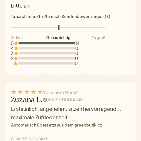
bitte an
.
Tatsächliche Größe nach Kundenbewertungen (8):
Zu klein
Genau richtig
Zu groß
5
14
4
0
3
0
2
0
1
0
Vor einem Monat
Zuzana L.
VERIFIZIERTER KAUF
Erstaunlich, angenehm, sitzen hervorragend...
maximale Zufriedenheit...
Automatisch übersetzt aus dem greenbutik.cz
GEKAUFTES PRODUKT