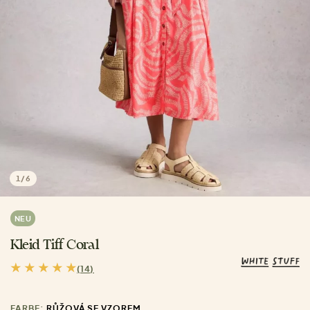
1
/
6
NEU
Kleid Tiff Coral
(14)
FARBE:
RŮŽOVÁ SE VZOREM