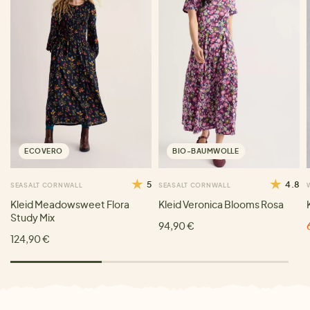
ECOVERO
BIO-BAUMWOLLE
5
4.8
SEASALT CORNWALL
SEASALT CORNWALL
Kleid Meadowsweet Flora
Kleid Veronica Blooms Rosa
Study Mix
94,90 €
124,90 €