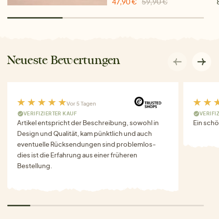
47,90 €
59,90 €
Neueste Bewertungen
Vor 5 Tagen
VERIFIZIERTER KAUF
VERIFI
Artikel entspricht der Beschreibung, sowohl in
Ein schö
Design und Qualität, kam pünktlich und auch
eventuelle Rücksendungen sind problemlos-
dies ist die Erfahrung aus einer früheren
Bestellung.