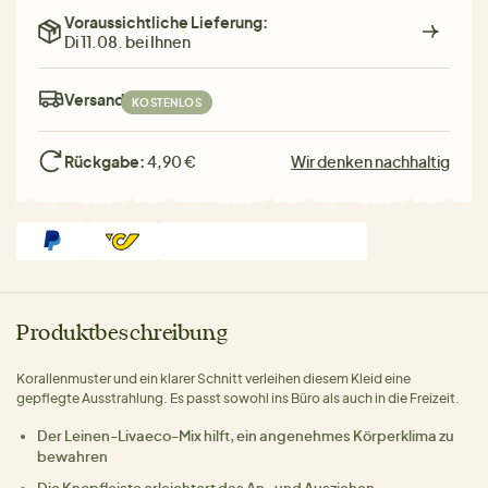
Voraussichtliche Lieferung:
Di 11.08. bei Ihnen
Versand:
KOSTENLOS
Rückgabe:
4,90 €
Wir denken nachhaltig
Produktbeschreibung
Korallenmuster und ein klarer Schnitt verleihen diesem Kleid eine
gepflegte Ausstrahlung. Es passt sowohl ins Büro als auch in die Freizeit.
Der Leinen-Livaeco-Mix hilft, ein angenehmes Körperklima zu
bewahren
Die Knopfleiste erleichtert das An- und Ausziehen