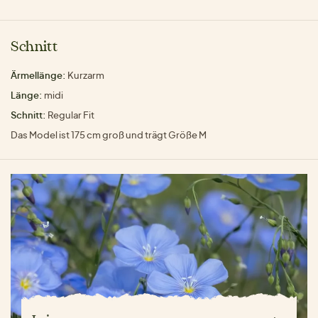
Schnitt
Ärmellänge:
Kurzarm
Länge:
midi
Schnitt:
Regular Fit
Das Model ist 175 cm groß und trägt Größe M