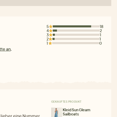
5
18
4
2
3
1
2
1
1
0
tte an
.
GEKAUFTES PRODUKT
Kleid Sun Gleam
Sailboats
n lieber eine Nummer