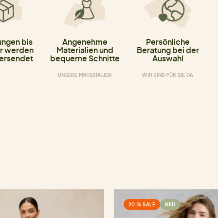
ungen bis
Angenehme
Persönliche
r werden
Materialien und
Beratung bei der
versendet
bequeme Schnitte
Auswahl
UNSERE MATERIALIEN
WIR SIND FÜR SIE DA
20 % SALE
NEU