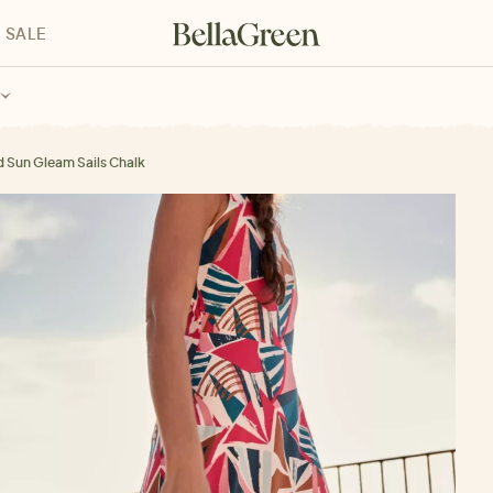
SALE
enke für Kinder
Geschenke für alle
Geschenkgutscheine
d Sun Gleam Sails Chalk