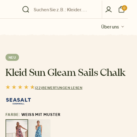
0
Über uns
Über uns
Über uns
Über uns
Über uns
NEU
Kleid Sun Gleam Sails Chalk
(22)
BEWERTUNGEN LESEN
FARBE:
WEISS MIT MUSTER