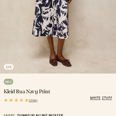
1
/
6
NEU
Kleid Rua Navy Print
(254)
FARBE:
DUNKELBLAU MIT MUSTER