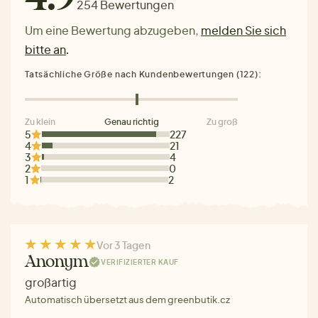
254 Bewertungen
Um eine Bewertung abzugeben,
melden Sie sich
bitte an
.
Tatsächliche Größe nach Kundenbewertungen (122):
Zu klein
Genau richtig
Zu groß
5
227
4
21
3
4
2
0
1
2
Vor 3 Tagen
Anonym
VERIFIZIERTER KAUF
großartig
Automatisch übersetzt aus dem greenbutik.cz