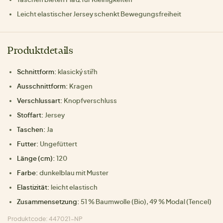
Leicht elastischer Jersey schenkt Bewegungsfreiheit
Produktdetails
Schnittform:
klasický stiřh
Ausschnittform:
Kragen
Verschlussart:
Knopfverschluss
Stoffart:
Jersey
Taschen:
Ja
Futter:
Ungefüttert
Länge (cm):
120
Farbe:
dunkelblau mit Muster
Elastizität:
leicht elastisch
Zusammensetzung:
51 % Baumwolle (Bio), 49 % Modal (Tencel)
Produktcode: 447021-NP