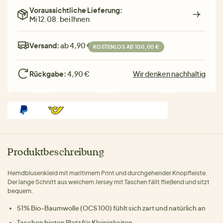
Voraussichtliche Lieferung:
Mi 12.08. bei Ihnen
Versand:
ab 4,90 €
KOSTENLOS AB 100,00 €
Rückgabe:
4,90 €
Wir denken nachhaltig
Produktbeschreibung
Hemdblusenkleid mit maritimem Print und durchgehender Knopfleiste.
Der lange Schnitt aus weichem Jersey mit Taschen fällt fließend und sitzt
bequem.
51% Bio-Baumwolle (OCS 100) fühlt sich zart und natürlich an
Taschen bieten Platz für Kleinigkeiten