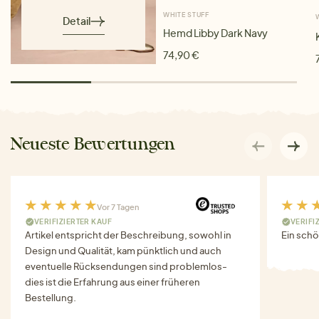
WHITE STUFF
Detail
Hemd Libby Dark Navy
74,90 €
Neueste Bewertungen
Vor 7 Tagen
VERIFIZIERTER KAUF
VERIFI
Artikel entspricht der Beschreibung, sowohl in
Ein schö
Design und Qualität, kam pünktlich und auch
eventuelle Rücksendungen sind problemlos-
dies ist die Erfahrung aus einer früheren
Bestellung.